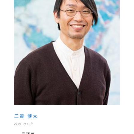
三輪 健太
みわ けんた
言語学