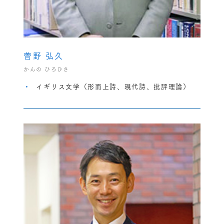
菅野 弘久
かんの ひろひさ
イギリス文学（形而上詩、現代詩、批評理論）