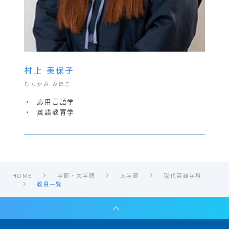
村上 美保子
むらかみ みほこ
応用言語学
英語教育学
HOME
学部・大学院
文学部
現代英語学科
教員一覧