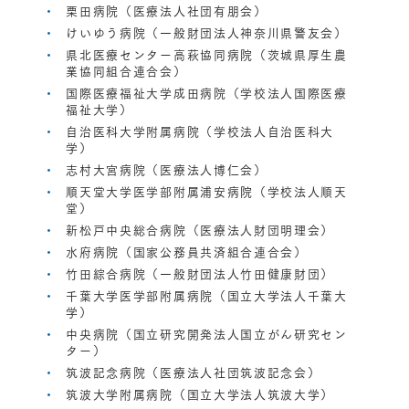
栗田病院（医療法人社団有朋会）
けいゆう病院（一般財団法人神奈川県警友会）
県北医療センター高萩協同病院（茨城県厚生農
業協同組合連合会）
国際医療福祉大学成田病院（学校法人国際医療
福祉大学）
自治医科大学附属病院（学校法人自治医科大
学）
志村大宮病院（医療法人博仁会）
順天堂大学医学部附属浦安病院（学校法人順天
堂）
新松戸中央総合病院（医療法人財団明理会）
水府病院（国家公務員共済組合連合会）
竹田綜合病院（一般財団法人竹田健康財団）
千葉大学医学部附属病院（国立大学法人千葉大
学）
中央病院（国立研究開発法人国立がん研究セン
ター）
筑波記念病院（医療法人社団筑波記念会）
筑波大学附属病院（国立大学法人筑波大学）