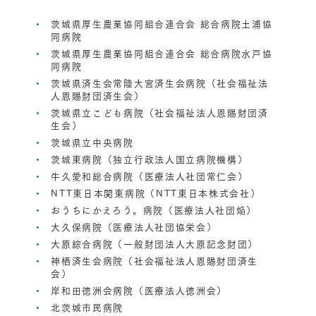
茨城県厚生農業協同組合連合会 総合病院土浦協
同病院
茨城県厚生農業協同組合連合会 総合病院水戸協
同病院
茨城県済生会常陸大宮済生会病院（社会福祉法
人恩賜財団済生会）
茨城県立こども病院（社会福祉法人恩賜財団済
生会）
茨城県立中央病院
茨城東病院（独立行政法人国立病院機構）
牛久愛和総合病院（医療法人社団常仁会）
NTT東日本関東病院（NTT東日本株式会社）
おうちにかえろう。病院（医療法人社団焔）
大久保病院（医療法人社団協栄会）
大原綜合病院（一般財団法人大原記念財団）
神栖済生会病院（社会福祉法人恩賜財団済生
会）
岸和田徳洲会病院（医療法人徳洲会）
北茨城市民病院