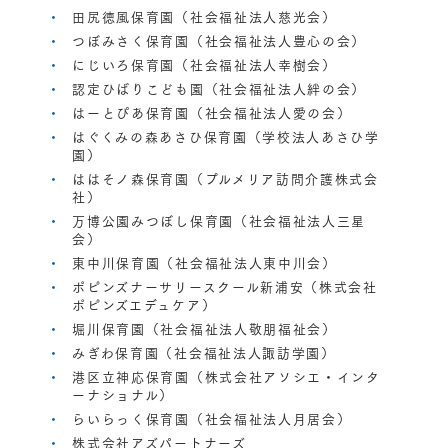
田尻徳風保育園（社会福祉法人慈光会）
つぼみさく保育園（社会福祉法人豊心の会）
にじいろ保育園（社会福祉法人幸樹会）
認定ひばりこども園（社会福祉法人絆の会）
はーとぴあ保育園（社会福祉法人愛の会）
はぐくみの森あさひ保育園（学校法人あさひ学
園）
ははそノ森保育園（プルメリア訪問介護株式会
社）
万博公園みつぼし保育園（社会福祉法人三星
会）
東中川保育園（社会福祉法人東中川会）
ポピンズナーサリースクール新浦安（株式会社
ポピンズエデュケア）
堀川保育園（社会福祉法人敬朋福祉会）
みぎわ保育園（社会福祉法人諏訪学園）
港区立神応保育園（株式会社アソシエ・インタ
ーナショナル）
らいらっく保育園（社会福祉法人月居会）
株式会社アズパートナーズ