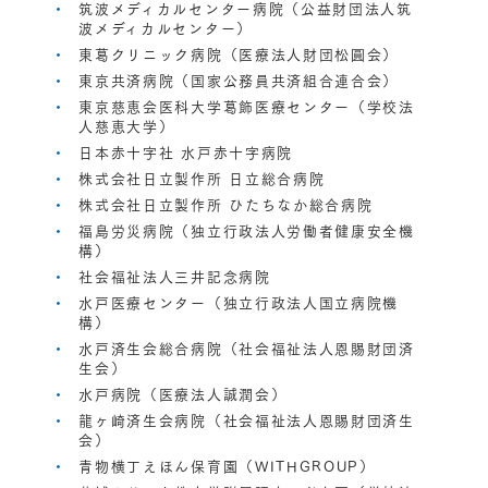
筑波メディカルセンター病院（公益財団法人筑
波メディカルセンター）
東葛クリニック病院（医療法人財団松圓会）
東京共済病院（国家公務員共済組合連合会）
東京慈恵会医科大学葛飾医療センター（学校法
人慈恵大学）
日本赤十字社 水戸赤十字病院
株式会社日立製作所 日立総合病院
株式会社日立製作所 ひたちなか総合病院
福島労災病院（独立行政法人労働者健康安全機
構）
社会福祉法人三井記念病院
水戸医療センター（独立行政法人国立病院機
構）
水戸済生会総合病院（社会福祉法人恩賜財団済
生会）
水戸病院（医療法人誠潤会）
龍ヶ崎済生会病院（社会福祉法人恩賜財団済生
会）
青物横丁えほん保育園（WITHGROUP）