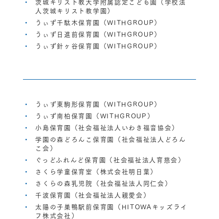
茨城キリスト教大学附属認定こども園（学校法
人茨城キリスト教学園）
うぃず千駄木保育園（WITHGROUP）
うぃず日進前保育園（WITHGROUP）
うぃず針ヶ谷保育園（WITHGROUP）
うぃず東駒形保育園（WITHGROUP）
うぃず南柏保育園（WITHGROUP）
小島保育園（社会福祉法人いわき福音協会）
学園の森どろんこ保育園（社会福祉法人どろん
こ会）
ぐっどふれんど保育園（社会福祉法人育慈会）
さくら学童保育室（株式会社明日葉）
さくらの森乳児院（社会福祉法人同仁会）
千波保育園（社会福祉法人親愛会）
太陽の子巣鴨駅前保育園（HITOWAキッズライ
フ株式会社）