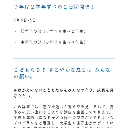
今年は２学年ずつの２日間開催！
8月5日-6日
低学年の部（小学１年生～２年生）
中学年の部（小学３年生～４年生）
こどもたちの すこやかな成長は みんな
の願い。
かけがえのないこどもたちをみんなで守り、成長を見
守りたい。
この講座では、遊びを通じた驚きや発見、そして、夏
休みの思い出になるような講座を企画しております。
学校も年齢も異なる子ども同士の交流がもてるような
プログラムをご用意し、大学生や保育士がサポートい
たします。学校では友達づくりが苦手なお子様も安心