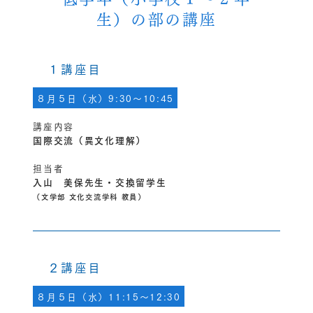
生）の部の講座
１講座目
８月５日（水）9:30～10:45
講座内容
国際交流（異文化理解）
担当者
入山 美保先生・交換留学生
（文学部 文化交流学科 教員）
２講座目
８月５日（水）11:15～12:30