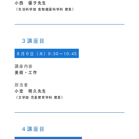
小西 優子先生
（生活科学部 食物健康科学科 教員）
３講座目
８月６日（木）9:30～10:45
講座内容
美術・工作
担当者
小室 明久先生
（文学部 児童教育学科 教員）
４講座目