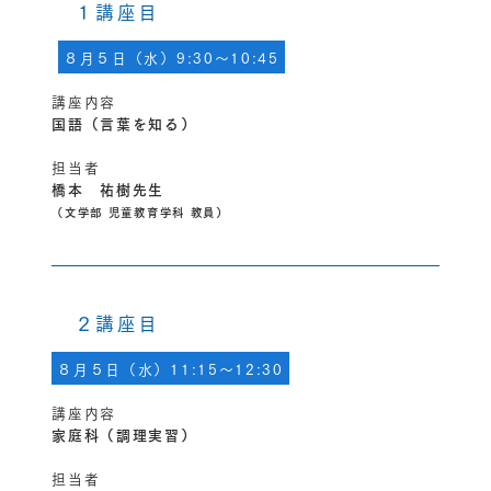
１講座目
８月５日（水）9:30～10:45
講座内容
国語（言葉を知る）
担当者
橋本 祐樹先生
（文学部 児童教育学科 教員）
２講座目
８月５日（水）11:15～12:30
講座内容
家庭科（調理実習）
担当者