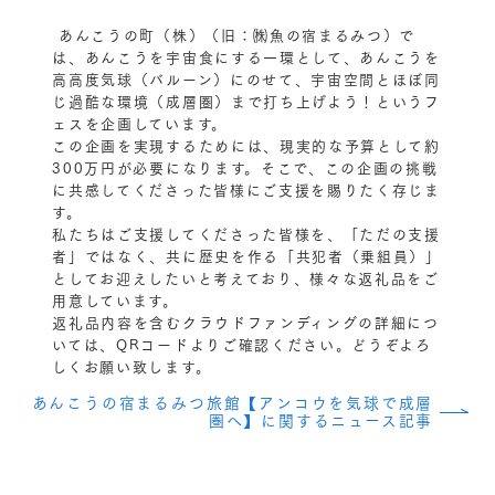
あんこうの町（株）（旧：㈱魚の宿まるみつ）で
は、あんこうを宇宙食にする一環として、あんこうを
高高度気球（バルーン）にのせて、宇宙空間とほぼ同
じ過酷な環境（成層圏）まで打ち上げよう！というフ
ェスを企画しています。
この企画を実現するためには、現実的な予算として約
300万円が必要になります。そこで、この企画の挑戦
に共感してくださった皆様にご支援を賜りたく存じま
す。
私たちはご支援してくださった皆様を、「ただの支援
者」ではなく、共に歴史を作る「共犯者（乗組員）」
としてお迎えしたいと考えており、様々な返礼品をご
用意しています。
返礼品内容を含むクラウドファンディングの詳細につ
いては、QRコードよりご確認ください。どうぞよろ
しくお願い致します。
あんこうの宿まるみつ旅館【アンコウを気球で成層
圏へ】に関するニュース記事