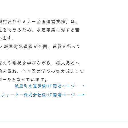
検討及びセミナー企画運営業務」は、
性を高めるため、水道事業に対する若
います。
社と城里町水道課が企画、運営を行って
歴史や現状を学びながら、将来あるべ
論を重ね、全４回の学びの集大成として
ゴールとなっています。
城里町水道課様HP関連ページ
浜ウォーター株式会社様HP関連ページ