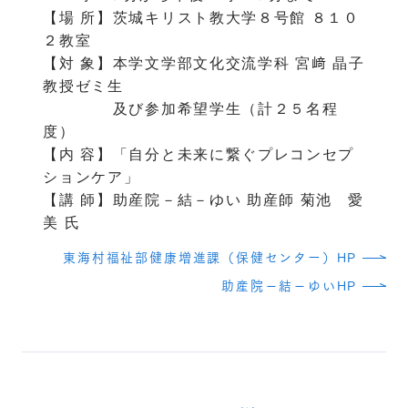
【場 所】茨城キリスト教大学８号館 ８１０
２教室
【対 象】本学文学部文化交流学科 宮﨑 晶子
教授ゼミ生
及び参加希望学生（計２５名程
度）
【内 容】「自分と未来に繋ぐプレコンセプ
ションケア」
【講 師】助産院－結－ゆい 助産師 菊池 愛
美 氏
東海村福祉部健康増進課（保健センター）HP
助産院－結－ゆいHP