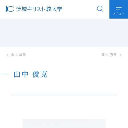
メニュー
山川 誠司
青木 万里
山中 俊克