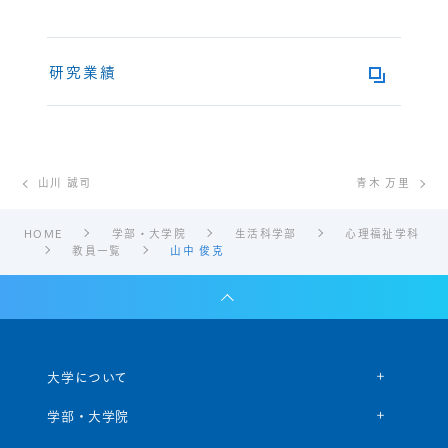
研究業績
山川 誠司
青木 万里
HOME
学部・大学院
生活科学部
心理福祉学科
教員一覧
山中 俊克
大学について
学部・大学院