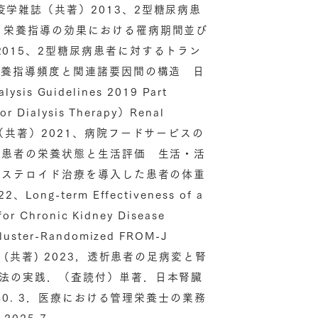
学雑誌（共著）2013、2型糖尿病患
く栄養指導の効果における罹病期間並び
015、2型糖尿病患者に対するトラン
栄養指導頻度と関連諸要因間の構造 日
s Guidelines 2019 Part
for Dialysis Therapy）Renal
ber: 40（共著）2021、病院フードサービスの
析患者の栄養状態と生活評価 生活・活
にステロイド治療を導入した患者の体重
-term Effectiveness of a
 for Chronic Kidney Disease
Cluster-Randomized FROM-J
tation (共著) 2023，透析患者の足病変と腎
療法の実践．（査読付）単著．日本腎臓
40. 3．医療における管理栄養士の業務
2025.7