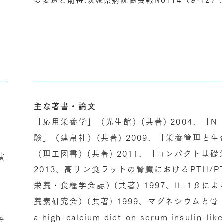
主な著書・論文
「応用栄養学」（光生館）(共著) 2004、「
験」（建帛社）(共著) 2009、「栄養管理
（理工図書）(共著) 2011、「コンパクト基
演
2013、高リン食ラットの腎臓におけるPTH/PT
栄養・食糧学会誌）(共著) 1997、IL-1β
養素研究会）(共著) 1999、マグネシウムと骨（マ
）
a high-calcium diet on serum insulin-lik
代