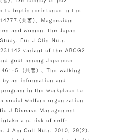
to leptin resistance in the
67-14777.(共著)、Magnesium
 men and women: the Japan
Study. Eur J Clin Nutr.
231142 variant of the ABCG2
s and gout among Japanese
p1461-5. (共著) 、The walking
 by an information and
rogram in the workplace to
a social welfare organization
cific J Disease Management
take and risk of self-
. J Am Coll Nutr. 2010; 29(2):
ne intakes are associated with