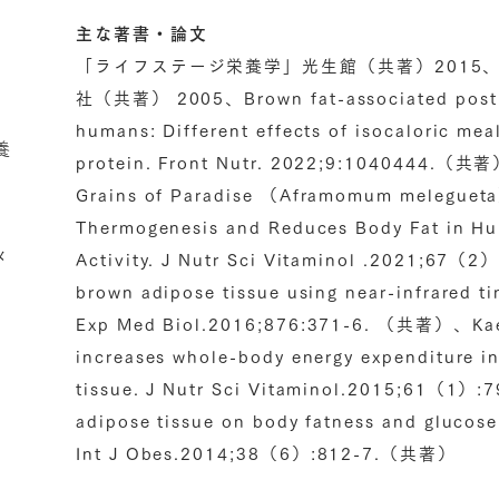
主な著書・論文
「ライフステージ栄養学」光生館（共著）2015
社（共著） 2005、Brown fat-associated postpr
humans: Different effects of isocaloric meal
養
protein. Front Nutr. 2022;9:1040444.（共著
Grains of Paradise （Aframomum melegueta）
Thermogenesis and Reduces Body Fat in H
メ
Activity. J Nutr Sci Vitaminol .2021;67
brown adipose tissue using near-infrared t
Exp Med Biol.2016;876:371-6. （共著）、Kaemp
increases whole-body energy expenditure i
tissue. J Nutr Sci Vitaminol.2015;61（1
adipose tissue on body fatness and glucos
Int J Obes.2014;38（6）:812-7.（共著）