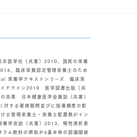
東京医学社（共著）2010、国民の栄養
）2014、臨床栄養認定管理栄養士のため
ual 栄養学テキストシリーズ 臨床栄
イドライン2019 医学図書出版（共
導の効果 日本健康医学会雑誌（共著）
果に対する罹病期間並びに指導頻度の影
おける管理栄養士・栄養士配置数がイン
養学会誌（共著）2013、慢性透析患
ネラル飲料の摂取が4基本味の認識閾値