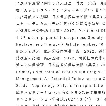
に及ぼす影響に関する介入調査 体力・栄養・免疫
者に対するトランスセオレティカルモデルに基づ
に指導頻度の影響 日本健康医学会雑誌（共著）2
スセオレティカルモデルに基づく栄養指導効果: 
本健康医学会雑誌（共著）2017、Peritoneal Dialysi
1（Position paper of the Japanese Society 
Replacement Therapy 7 Article num
問題点と対応 臨床栄養医歯薬出版 2022、透
動状態の把握 臨床透析 2022、間質性肺疾患
減少と栄養管理 日本病態栄養学会誌（共著）2022、Long
Primary Care Practice Facilitation Program
Management: An Extended Follow-up of a 
Study．Nephrology Dialysis Transplan
臓リハビリテーション.足病変予防のための栄養
リハビリテーション学会誌.2024；3（1）：34-
の変遷と期待.茨城県病院協会報No114（9-12）. 