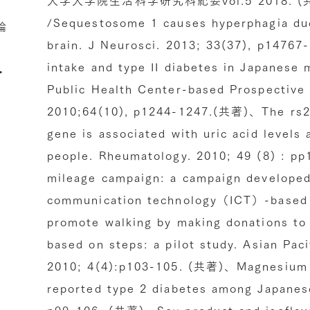
、
/Sequestosome 1 causes hyperphagia due 
論
brain. J Neurosci. 2013; 33(37), p147
intake and type II diabetes in Japanese
・
Public Health Center-based Prospective 
2010;64(10), p1244-1247.(共著)、The rs2
gene is associated with uric acid level
people. Rheumatology. 2010; 49 (8) : p
mileage campaign: a campaign developed
communication technology（ICT）-based p
promote walking by making donations to 
based on steps: a pilot study. Asian Pa
2010; 4(4):p103-105. (共著)、Magnesium in
reported type 2 diabetes among Japanese
p99-106. (共著)、Soy product and isoflavo