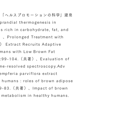
、「ヘルスプロモーションの科学」建帛
andial thermogenesis in
s rich in carbohydrate, fat, and
）、Prolonged Treatment with
 Extract Recruits Adaptive
umans with Low Brown Fat
（2）:99-104.（共著）、Evaluation of
ime-resolved spectroscopy.Adv
feria parviflora extract
n humans : roles of brown adipose
）:79-83.（共著）、Impact of brown
e metabolism in healthy humans.