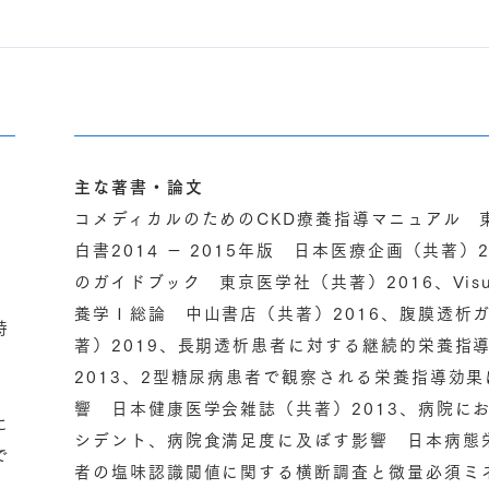
主な著書・論文
コメディカルのためのCKD療養指導マニュアル 
白書2014 － 2015年版 日本医療企画（共著
のガイドブック 東京医学社（共著）2016、Vis
養学Ⅰ総論 中山書店（共著）2016、腹膜透析ガ
特
著）2019、長期透析患者に対する継続的栄養指
2013、2型糖尿病患者で観察される栄養指導効
響 日本健康医学会雑誌（共著）2013、病院に
に
シデント、病院食満足度に及ぼす影響 日本病態栄
で
者の塩味認識閾値に関する横断調査と微量必須ミ