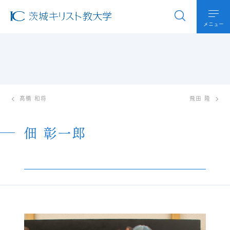
メニュー
髙橋 和将
飛田 隆
佃 彰一郎