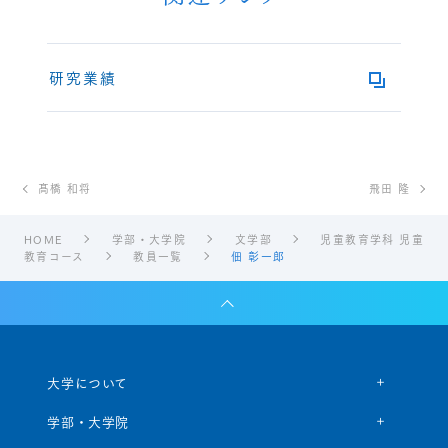
研究業績
髙橋 和将
飛田 隆
HOME
学部・大学院
文学部
児童教育学科 児童
教育コース
教員一覧
佃 彰一郎
大学について
学部・大学院