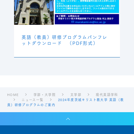
英語（教員）研修プログラムパンフレ
ットダウンロード （PDF形式）
HOME
学部・大学院
文学部
現代英語学科
ニュース一覧
2024年度茨城キリスト教大学 英語（教
員）研修プログラムのご案内