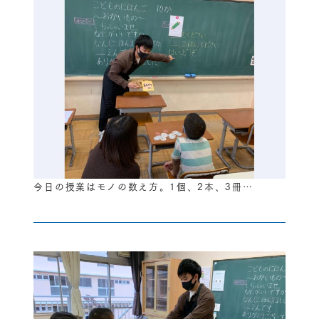
今日の授業はモノの数え方。1個、2本、3冊…