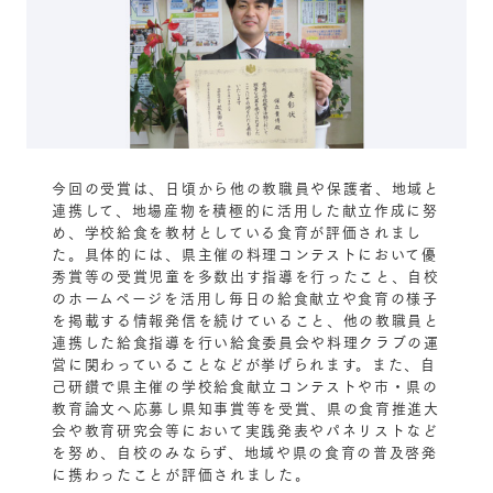
今回の受賞は、日頃から他の教職員や保護者、地域と
連携して、地場産物を積極的に活用した献立作成に努
め、学校給食を教材としている食育が評価されまし
た。具体的には、県主催の料理コンテストにおいて優
秀賞等の受賞児童を多数出す指導を行ったこと、自校
のホームページを活用し毎日の給食献立や食育の様子
を掲載する情報発信を続けていること、他の教職員と
連携した給食指導を行い給食委員会や料理クラブの運
営に関わっていることなどが挙げられます。また、自
己研鑽で県主催の学校給食献立コンテストや市・県の
教育論文へ応募し県知事賞等を受賞、県の食育推進大
会や教育研究会等において実践発表やパネリストなど
を努め、自校のみならず、地域や県の食育の普及啓発
に携わったことが評価されました。