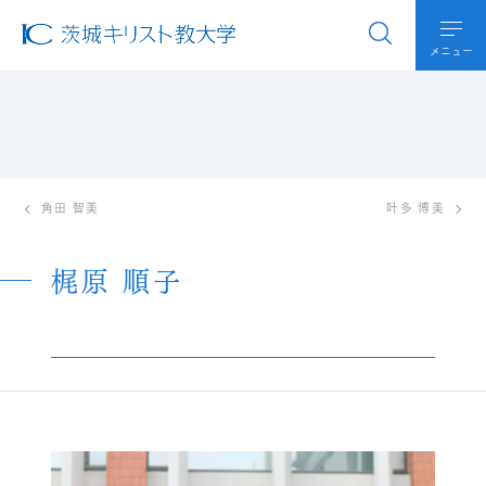
メニュー
角田 智美
叶多 博美
梶原 順子