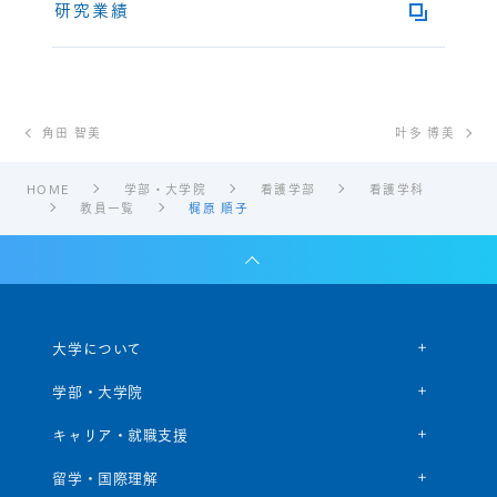
研究業績
角田 智美
叶多 博美
HOME
学部・大学院
看護学部
看護学科
教員一覧
梶原 順子
大学について
学部・大学院
キャリア・就職支援
留学・国際理解