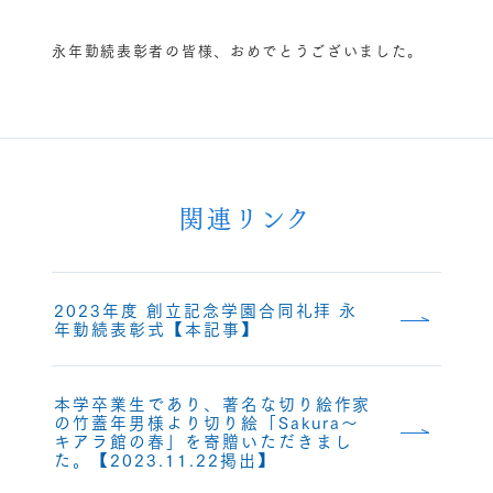
永年勤続表彰者の皆様、おめでとうございました。
関連リンク
2023年度 創立記念学園合同礼拝 永
年勤続表彰式【本記事】
本学卒業生であり、著名な切り絵作家
の竹蓋年男様より切り絵「Sakura～
キアラ館の春」を寄贈いただきまし
た。【2023.11.22掲出】