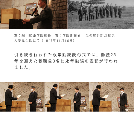
左：細川知正学園総長 右：学園創設者11名の野外記念撮影
大甕厚生園にて（1947年11月16日）
引き続き行われた永年勤続表彰式では、勤続25
年を迎えた教職員3名に永年勤続の表彰が行われ
ました。