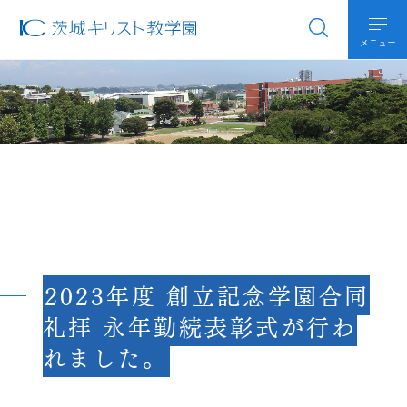
メニュー
2023年度 創立記念学園合同
礼拝 永年勤続表彰式が行わ
れました。