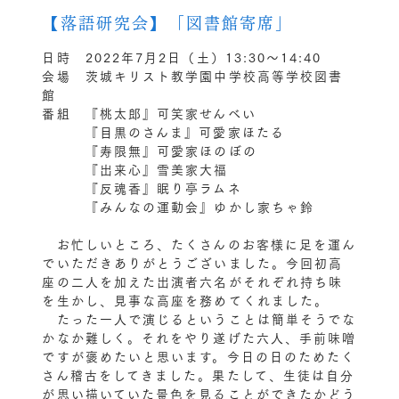
【落語研究会】「図書館寄席」
日時 2022年7月2日（土）13:30～14:40
会場 茨城キリスト教学園中学校高等学校図書
館
番組 『桃太郎』可笑家せんべい
『目黒のさんま』可愛家ほたる
『寿限無』可愛家ほのぼの
『出来心』雪美家大福
『反魂香』眠り亭ラムネ
『みんなの運動会』ゆかし家ちゃ鈴
お忙しいところ、たくさんのお客様に足を運ん
でいただきありがとうございました。今回初高
座の二人を加えた出演者六名がそれぞれ持ち味
を生かし、見事な高座を務めてくれました。
たった一人で演じるということは簡単そうでな
かなか難しく。それをやり遂げた六人、手前味噌
ですが褒めたいと思います。今日の日のためたく
さん稽古をしてきました。果たして、生徒は自分
が思い描いていた景色を見ることができたかどう