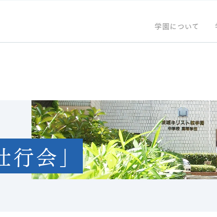
学園について
壮行会」
の沿革
キリスト教
ント情報
学園の歴史
学校紹介
講座・講演会
キアラ館
グローバ
施設利用
ールモットー
建学の精神
理事長・
ター
理念
メッセー