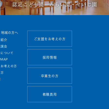
認定こども園 みらい園・せいじ園
・地域の方へ
ご支援をお考えの方
ト紹介
講演会
用について
採用情報
MAP
をお考えの方
の方
卒業生の方
報
教職員用