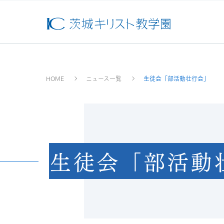
HOME
ニュース一覧
生徒会「部活動壮行会」
生徒会「部活動
学園
学園
イベ
スク
セン
教育