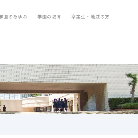
学園のあゆみ
学園の教育
卒業生・地域の方
ル教育
について
アンネのバラ
地域との共生
アクセスMAP
総長
キャンパス紹介
ジ