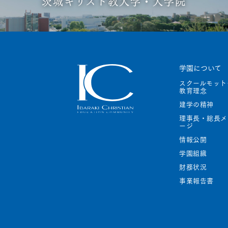
茨城キリスト教大学・大学院
学園について
スクールモッ
教育理念
建学の精神
理事長・総長メ
ージ
情報公開
学園組織
財務状況
事業報告書