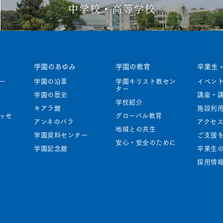
中学校・高等学校
学園のあゆみ
学園の教育
卒業生
トー
学園の沿革
学園キリスト教セン
イベン
ター
学園の歴史
講座・
学校紹介
キアラ館
施設利
ッセ
グローバル教育
アンネのバラ
アクセス
地域との共生
学園資料センター
ご支援
安心・安全のために
学園記念館
卒業生
採用情