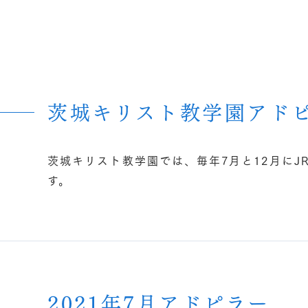
ター
理念
メッセー
茨城キリスト教学園アド
茨城キリスト教学園では、毎年7月と12月にJ
す。
2021年7月アドピラー