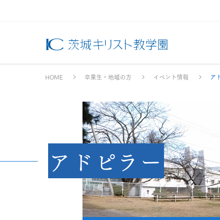
HOME
卒業生・地域の方
イベント情報
ア
アドピラー
学園
学園
イベ
スク