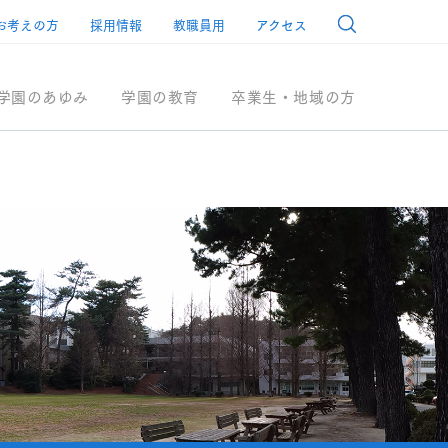
お考えの方
採用情報
教職員用
アクセス
学園のあゆみ
学園の教育
卒業生・地域の方
ル教育
について
アンネのバラ
地域との共生
アクセスMAP
総長
キャンパス紹介