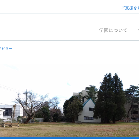
ご支援を
学園について
ドピラー
の沿革
キリスト教
ント情報
学園の歴史
学校紹介
講座・講演会
キアラ館
グローバ
施設利用
ールモットー
建学の精神
理事長・