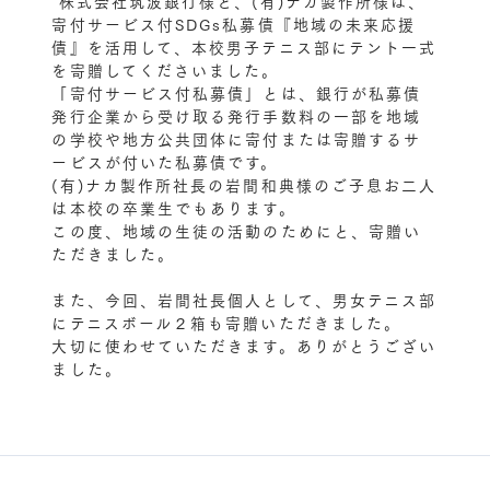
株式会社筑波銀行様と、(有)ナカ製作所様は、
寄付サービス付SDGs私募債『地域の未来応援
債』を活用して、本校男子テニス部にテント一式
を寄贈してくださいました。
「寄付サービス付私募債」とは、銀行が私募債
発行企業から受け取る発行手数料の一部を地域
の学校や地方公共団体に寄付または寄贈するサ
ービスが付いた私募債です。
(有)ナカ製作所社長の岩間和典様のご子息お二人
は本校の卒業生でもあります。
この度、地域の生徒の活動のためにと、寄贈い
ただきました。
また、今回、岩間社長個人として、男女テニス部
にテニスボール２箱も寄贈いただきました。
大切に使わせていただきます。ありがとうござい
ました。