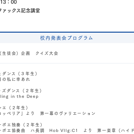
13：00
ファックス記念講堂
校内発表会プログラム
生徒会）企画 クイズ大会
ダンス（３年生）
私に幸あれ
ズダンス（２年生）
g in the Deep
エ（２年生）
リア」より 第一幕のヴァリエーション
ボエ独奏（２年生）
協奏曲 ハ長調 Hob VIIg:C1 より 第一楽章