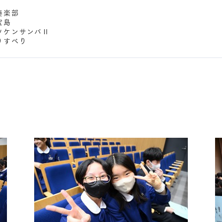
奏楽部
島
ンサンバⅡ
すべり