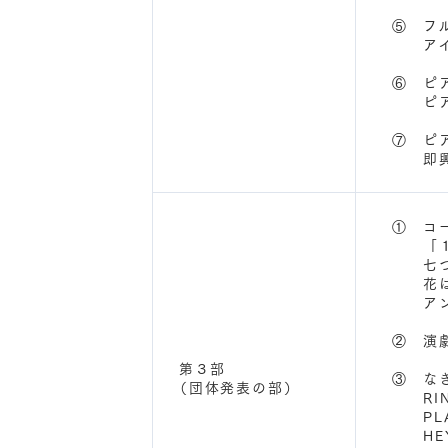
⑤ フル
アイノカ
⑥ ピア
ピアノソ
⑦ ピア
即興曲D
① コー
「１２
七つの
花は
アンダ
② 演
第３部
③ な
（団体発表の部）
RIN
PLAY
HE