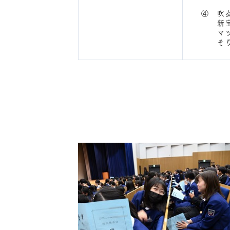
④ 吹
新宝
マツケ
そり