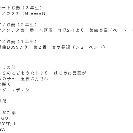
ート独奏（３年生）
タチ（GreeeeN）
ノ独奏（２年生）
ナタ第１番 ヘ短調 作品2-1より 第四楽章（ベートー
ノ独奏（１年生）
899より 第２番 変ホ長調（シューベルト）
ラス部
のこどもうた」より はじめに言葉が
子～十五夜お月さん
咲く
ー・ザ・シー
劇部
ぎなた部
GO
ER 1
YA