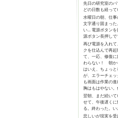
先日の研究室のパ
どの日数も経ってい
水曜日の朝、仕事の
文字通り固まった
い... 電源ボタ
源ボタン長押しで
再び電源を入れて
クを仕込んで再起
て、一応、修復に励ん
わらない！ 朝か
はいえ、ちょっと
が、エラーチェッ
も画面は作業の進
胸はもはやない。
翌朝、まだ続いてい
せて、午後遅くに
る。終わった。いざ起動！
悲しいが現実を受