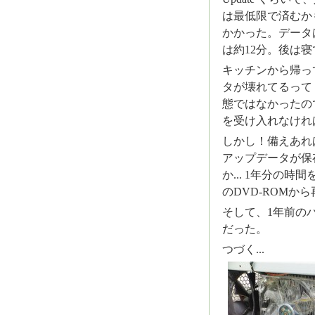
は最低限で済むか
かかった。データ
は約12分。後は寝
キッチンから帰っ
タが壊れてるって！
態ではなかったので
を受け入れなければ
しかし！備えあれ
アップデータが保存
か... 1年分の時
のDVD-ROM
そして、1年前の
だった。
つづく...