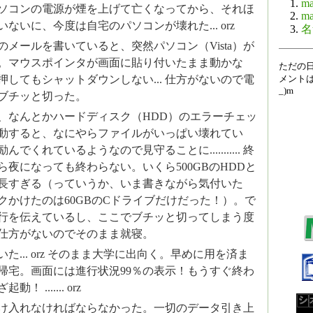
ma
ソコンの電源が煙を上げて亡くなってから、それほ
ma
ないに、今度は自宅のパソコンが壊れた... orz
名
メールを書いていると、突然パソコン（Vista）が
。マウスポインタが画面に貼り付いたまま動かな
ただの
ンを押してもシャットダウンしない... 仕方がないので電
メントは
_)m
ブチッと切った。
、なんとかハードディスク（HDD）のエラーチェッ
動すると、なにやらファイルがいっぱい壊れてい
でくれているようなので見守ることに........... 終
ら夜になっても終わらない。いくら500GBのHDDと
長すぎる（っていうか、いま書きながら気付いた
クかけたのは60GBのCドライブだけだった！）。で
行を伝えているし、ここでブチッと切ってしまう度
仕方がないのでそのまま就寝。
た... orz そのまま大学に出向く。早めに用を済ま
帰宅。画面には進行状況99％の表示！もうすぐ終わ
 ....... orz
け入れなければならなかった。一切のデータ引き上