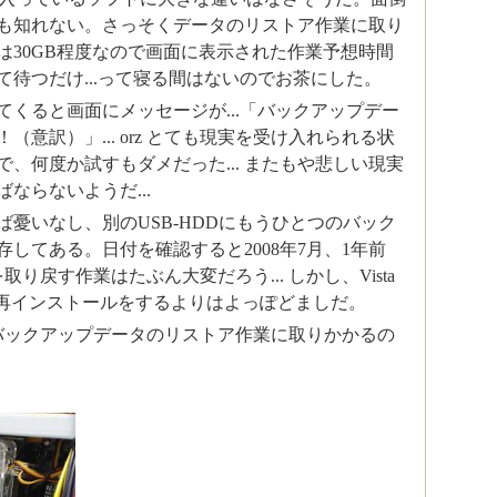
も知れない。さっそくデータのリストア作業に取り
は30GB程度なので画面に表示された作業予想時間
て待つだけ...って寝る間はないのでお茶にした。
てくると画面にメッセージが...「バックアップデー
（意訳）」... orz とても現実を受け入れられる状
、何度か試すもダメだった... またもや悲しい現実
ならないようだ...
ば憂いなし、別のUSB-HDDにもうひとつのバック
してある。日付を確認すると2008年7月、1年前
間を取り戻す作業はたぶん大変だろう... しかし、Vista
から再インストールをするよりはよっぽどましだ。
バックアップデータのリストア作業に取りかかるの