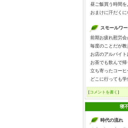
昼ご飯買う時間を
おまけに汗だくになっ
スモールワー
_
前期お疲れ慰労会
毎度のことだが教員
お店のアルバイトは
お茶でも飲んで帰
立ち寄ったコーヒー
どこに行っても学生
[
コメントを書く
]
2009年08月04日
寝
時代の流れ
_