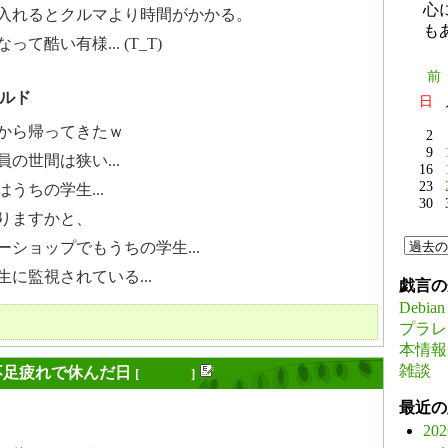
心
入れるとクルマより時間がかかる。
も
て酷い有様... (T_T)
前
ルド
日
から帰ってきたｗ
2
9
の世間は狭い...
16
23
うちの学生...
30
りますかと、
ショップでもうちの学生...
に監視されている...
戯言の
Debian
プラレ
本情報
雑談
不足疲れで休んだ日
[
長年日記
]
最近の
20