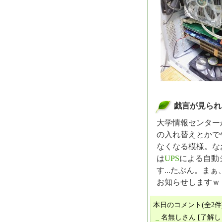
戯言が見られ
_
大学情報センターか
の入れ替えとかで午
なくなる模様。なお
は
UPS
による自動
す...たぶん。
お知らせしますｗ
本日のコメント(全2件)
_
名無しさん
[了解し