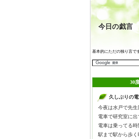
今日の戯
基本的にただの独り言で
2009年08月03日
30
久しぶりの電
_
今夜は水戸で先生
電車で研究室に出
電車は乗ってる時
駅まで駅から歩く