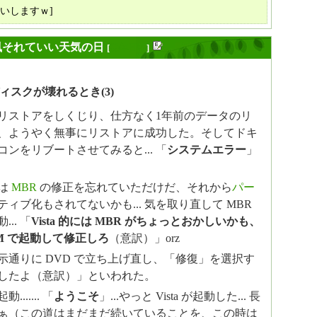
いしますｗ]
風それていい天気の日
[
長年日記
]
ィスクが壊れるとき(3)
リストアをしくじり、仕方なく1年前のデータのリ
、ようやく無事にリストアに成功した。そしてドキ
ンをリブートさせてみると... 「
システムエラー
」
は
MBR
の修正を忘れていただけだ、それから
パー
ティブ化もされてないかも... 気を取り直して MBR
.. 「
Vista 的には MBR がちょっとおかしいかも、
-ROM で起動して修正しろ
（意訳）」orz
 指示通りに DVD で立ち上げ直し、「修復」を選択す
したよ（意訳）」といわれた。
..... 「
ようこそ
」...やっと Vista が起動した... 長
ぁ（この道はまだまだ続いていることを、この時は