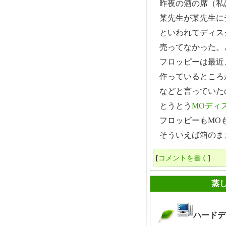
昨夜の酒の席（私は
某先生が某先生に
といわれてディス
売ってなかった。
フロッピーは最近
作っているところ
などと言っていた
とうとう
MOディ
フロッピーもMO
そういえば箱のまま
[
コメントを書く
]
2009年08月08日
蒸
ハードデ
_