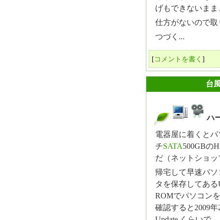
げもできないまま
仕方がないので取り
つづく...
[
コメントを書く
]
2009年08月10日
台
ハ
_
電器屋に着くとパ
チ
SATA
500GB
だ（ネットショップ
帰宅して早速パソ
タを保存してあるU
ROMでパソコン
確認すると2009年2
Update くら