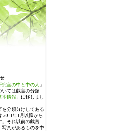
せ
研究室の中と中の人
」
ついては戯言の分類
基本情報
」に移しまし
。
言を分類分けしてある
 2011年1月以降から
す。それ以前の戯言
、写真があるものを中