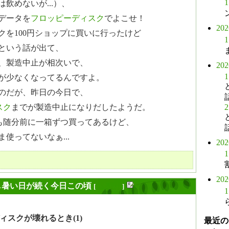
1
飲めないが...）、
データを
フロッピーディスク
でよこせ！
20
クを100円ショップに買いに行ったけど
1
という話が出て、
、製造中止が相次いで、
20
1
が少なくなってるんですよ。
のだが、昨日の今日で、
2
スク
までが製造中止になりだしたようだ。
も随分前に一箱ずつ買ってあるけど、
使ってないなぁ...
20
1
20
し暑い日が続く今日この頃
[
長年日記
]
1
ィスクが壊れるとき(1)
最近の