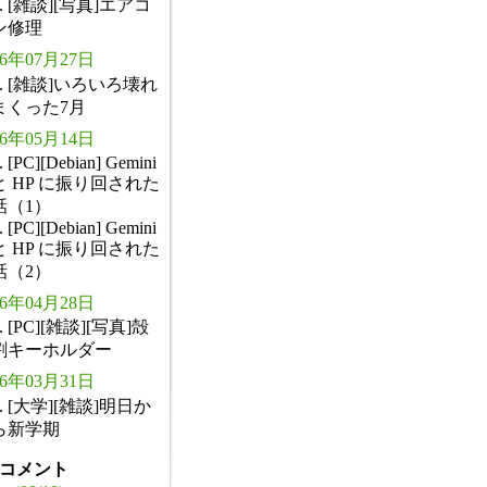
. [雑談][写真]エアコ
ン修理
26年07月27日
. [雑談]いろいろ壊れ
まくった7月
26年05月14日
. [PC][Debian] Gemini
と HP に振り回された
話（1）
. [PC][Debian] Gemini
と HP に振り回された
話（2）
26年04月28日
. [PC][雑談][写真]殻
割キーホルダー
26年03月31日
. [大学][雑談]明日か
ら新学期
コメント