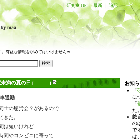
研究室 HP
最新
追記
言
by maa
す。有益な情報を求めてはいけませんｗ
度未満の夏の日
[
長年日記
]
お知ら
「
に
車通勤
「
同士の慰労会？があるので
た
戯
てきた。
のは
間は短いけれど、
で
時間やコンビニに寄って
は