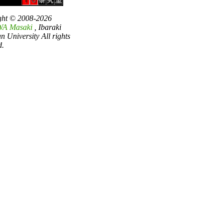
ght © 2008-2026
A Masaki
, Ibaraki
an University All rights
d.