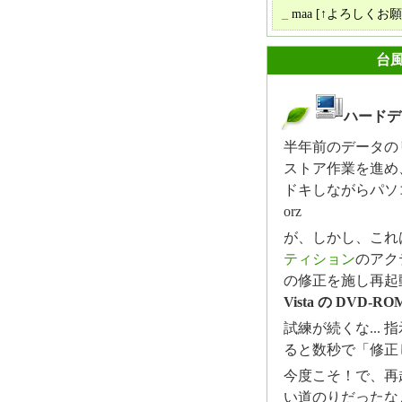
_
maa
[↑よろしくお願
2009年08月11日
台
ハードデ
_
半年前のデータの
ストア作業を進め
ドキしながらパソコ
orz
が、しかし、これ
ティション
のアク
の修正を施し再起動.
Vista の DVD
試練が続くな...
ると数秒で「修正
今度こそ！で、再起動..
い道のりだったな