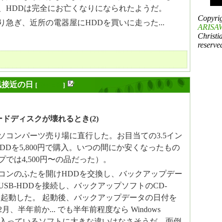
、HDDは完全にお亡くなりになられたようだ。
Copyri
急ぎ、近所の電器屋にHDDを買いに走った...
ARISAW
Christi
reserve
風接近の日
[
長年日記
]
ードディスクが壊れるとき(2)
ソコンパーツ売り場に直行した。お目当ての3.5イン
のHDDを5,800円で購入。いつの間にか安くなったもの
では4,500円〜の品だった）。
コンのふたを開けHDDを交換し、バックアップデー
SB-HDDを接続し、バックアップソフトのCD-
を起動した。 起動後、バックアップデータの日付を
月、半年前か... でも半年前程度なら Windows
いで、入っているソフトに大きな違いはなさそうだ。面倒