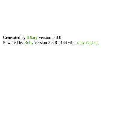
Generated by
tDiary
version 5.3.0
Powered by
Ruby
version 3.3.8-p144 with
ruby-fcgi-ng