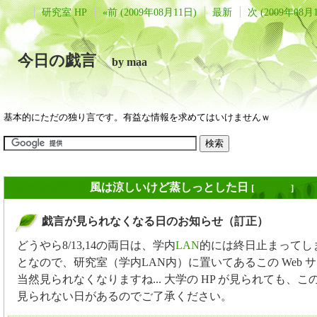
研究室 HP
«前 (2009年08月11日)
最新
次 (2009年08月
今日の戯言
by maa
基本的にただの独り言です。有益な情報を求めてはいけませんｗ
2009年08月12日
風は涼しいけど蒸しっとした日
[
長年日記
]
戯言が見られなくなる日のお知らせ（訂正）
_
どうやら8/13,14の両日は、学内
LAN
的には終日止まってし
となので、研究室（学内LAN内）に置いてあるこの Web 
当然見られなくなりますね... 大学の HP が見られても、こ
見られない日があるのでご了承ください。