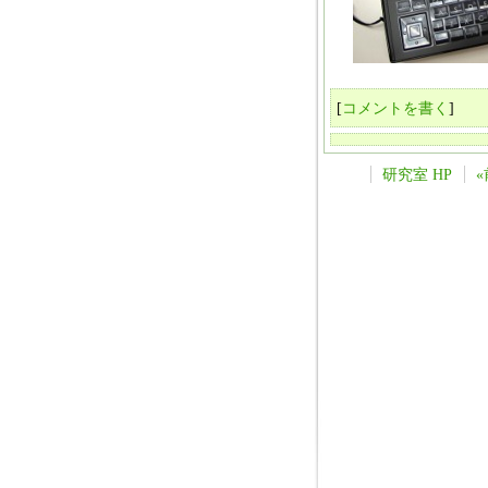
[
コメントを書く
]
研究室 HP
«