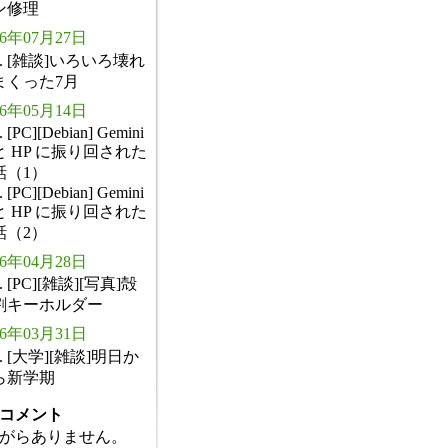
ン修理
26年07月27日
. [雑談]いろいろ壊れ
まくった7月
26年05月14日
. [PC][Debian] Gemini
と HP に振り回された
話（1）
. [PC][Debian] Gemini
と HP に振り回された
話（2）
26年04月28日
. [PC][雑談][写真]殻
割キーホルダー
26年03月31日
. [大学][雑談]明日か
ら新学期
コメント
がらありません。