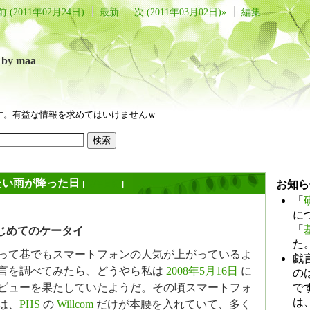
前 (2011年02月24日)
最新
次 (2011年03月02日)»
編集
言
by maa
す。有益な情報を求めてはいけませんｗ
たい雨が降った日
[
長年日記
]
お知ら
「
に
「
じめてのケータイ
た
って巷でもスマートフォンの人気が上がっているよ
戯
言を調べてみたら、どうやら私は
2008年5月16日
に
のは
で
ビューを果たしていたようだ。その頃スマートフォ
は
は、
PHS
の
Willcom
だけが本腰を入れていて、多く