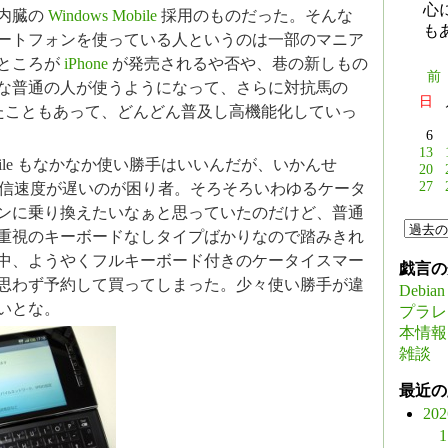
心
内臓の
Windows Mobile
採用のものだった。そんな
も
ートフォンを使っている人というのは一部のマニア
ところが
iPhone
が発売されるや否や、巷の新しもの
前
な普通の人が使うようになって、さらに対抗馬の
日
たこともあって、どんどん普及し高機能化していっ
6
13
 Mobile もなかなか使い勝手はいいんだが、いかんせ
20
27
で通信速度が遅いのが困り者。そろそろいわゆるケータ
ンに乗り換えたいなぁと思っていたのだけど、普通
重視のキーボードなしタイプばかりなので踏みきれ
中、ようやくフルキーボード付きのケータイスマー
戯言の
思わず予約して買ってしまった。少々使い勝手が違
Debian
いとな。
プラレ
本情報
雑談
最近の
20
1