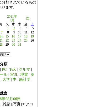
に分類されているもの
あります。
2011年
次
3月
月
火
水
木
金
土
1
2
3
4
5
7
8
9
10
11
12
14
15
16
17
18
19
21
22
23
24
25
26
28
29
30
31
分類
|
PC
|
TeX
|
クルマ
|
ール
|
写真
|
地震
|
基
|
大学
|
本
|
統計学
|
戯言
26年08月06日
. [雑談][写真]エアコ