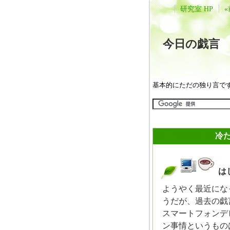
研究室 HP
«
今日の戯
基本的にただの独り言で
2011年03月01日
冷
は
_
ようやく最近にな
うだが、過去の戯
スマートフォンデ
ン事情というもの