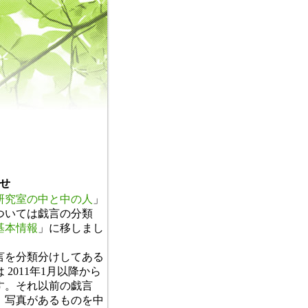
せ
研究室の中と中の人
」
ついては戯言の分類
基本情報
」に移しまし
。
言を分類分けしてある
 2011年1月以降から
す。それ以前の戯言
、写真があるものを中