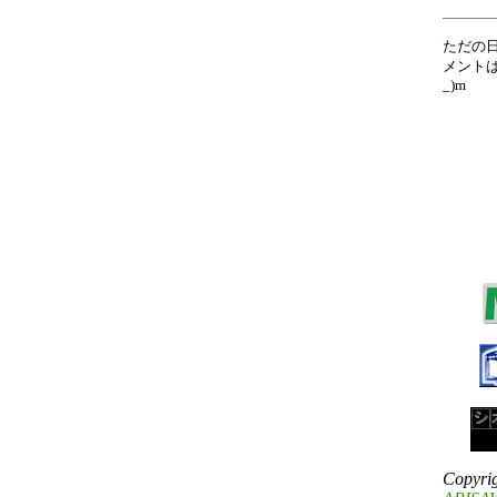
ただの
メントは
_)m
Copyri