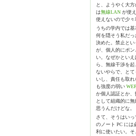
と、ようやく大方
は
無線LAN
が使え
使えないので少々
うちの学内では基
何を隠そう私だっ
決めた。禁止とい
が、個人的にポン
い。なぜかといえ
ら、無線干渉を起
ないやらで、とて
いし、責任も取れ
も強度の弱い
WE
か個人認証とか、
として組織的に無線
思うんだけどな。
さて、そうはいっ
のノート PC に
利に使いたい。そ