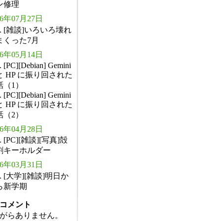
ン修理
26年07月27日
. [雑談]いろいろ壊れ
まくった7月
26年05月14日
. [PC][Debian] Gemini
と HP に振り回された
話（1）
. [PC][Debian] Gemini
と HP に振り回された
話（2）
26年04月28日
. [PC][雑談][写真]殻
割キーホルダー
26年03月31日
. [大学][雑談]明日か
ら新学期
コメント
がらありません。