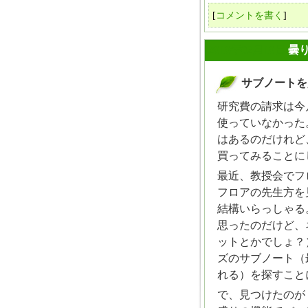
[
コメントを書く
]
2010年02月10日
曇
サブノートを
_
研究費の請求は今
使っていなかった
はあるのだけれど
買ってみることに
最近、教授会でフ
フロアの先生方を
結構いらっしゃる
思ったのだけど、
ットとかでしょ？
ズのサブノート（
れる）を探すこと
で、見つけたのが