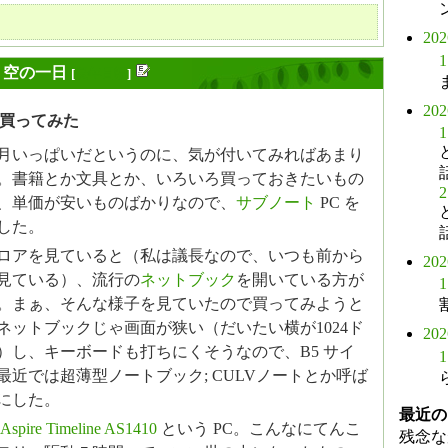
20
1
り空の一日
[
長年日記
]
20
買ってみた
1
月いっぱいだというのに、気が付いてみればあまり
。書籍とか文具とか、いろいろ買っておきたいもの
2
、単価が安いものばかりなので、
サブノート
PC を
した。
ロアを見ていると（私は議長なので、いつも前から
20
見ている）、流行の
ネットブック
を開いている方が
1
。まぁ、そんな様子を見ていたので買ってみようと
ネットブックじゃ画面が狭い（だいたい横が1024ド
20
）し、キーボードも打ちにくそうなので、B5 サイ
1
最近では超薄型ノートブック; CULVノートとか呼ば
にした。
最近の
Aspire Timeline AS1410
という PC。こんなにてんこ
残念な