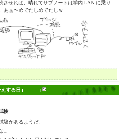
続させれば、晴れてサブノートは学内 LAN に乗り
。あぁ〜めでたしめでたしｗ
冷えする日
[
長年日記
]
試験
試験があるようだ。
..