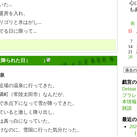
心
た...
も
暖房を入れ、
ゴリと氷はがし...
前
日
る日に限って...
7
14
21
28
に降られた日
[
長年日記
]
泉
戯言の
近場の温泉に行ってきた。
Debian
隣町（常陸太田市）なんだが、
プラレ
本情報
で氷点下になって雪が降ってきた。
雑談
ていると激しく降り出し、
最近の
は真っ白になっていた。
20
けなのに、雪国に行った気分だった。
1