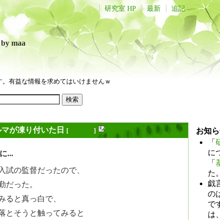
研究室 HP
最新
追記
言
by maa
す。有益な情報を求めてはいけませんｗ
ルマが凍り付いた日
[
長年日記
]
お知ら
「
に
...
「
入試の監督だったので、
た
戯
勤だった。
のは
みると真っ白で、
で
落とそうと触ってみると
は