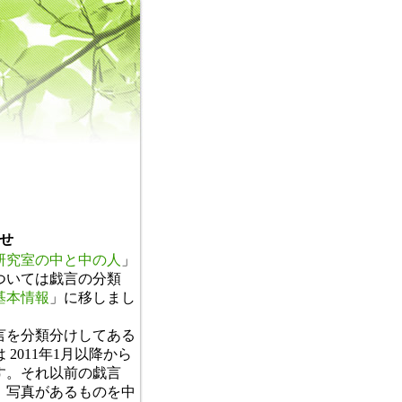
せ
研究室の中と中の人
」
ついては戯言の分類
基本情報
」に移しまし
。
言を分類分けしてある
 2011年1月以降から
す。それ以前の戯言
、写真があるものを中