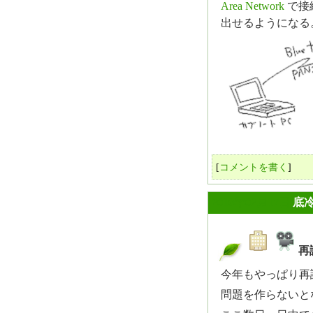
Area Network
で接
出せるようになる
[
コメントを書く
]
2010年02月17日
底
再
_
今年もやっぱり再
問題を作らないとな.