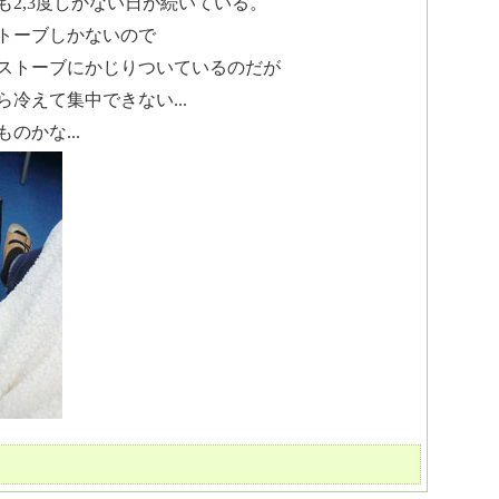
も2,3度しかない日が続いている。
トーブしかないので
ストーブにかじりついているのだが
冷えて集中できない...
のかな...