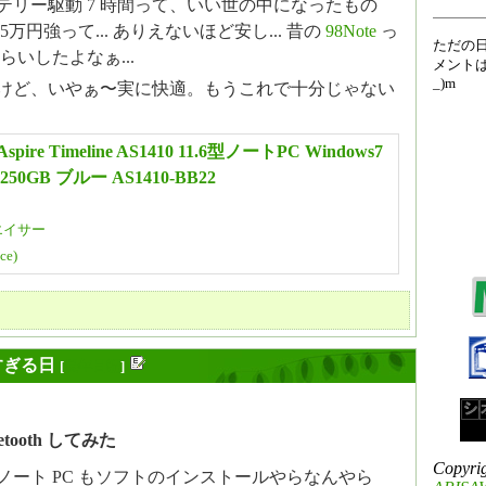
テリー駆動 7 時間って、いい世の中になったもの
万円強って... ありえないほど安し... 昔の
98Note
っ
ただの
らいしたよなぁ...
メントは
_)m
けど、いやぁ〜実に快適。もうこれで十分じゃない
 Aspire Timeline AS1410 11.6型ノートPC Windows7
250GB ブルー AS1410-BB22
エイサー
ice)
すぎる日
[
長年日記
]
uetooth してみた
Copyri
ノート PC もソフトのインストールやらなんやら