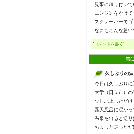
見事に凍り付いてい
エンジンをかけて
スクレーバーでゴリ
なにもこんな急いで
[
コメントを書く
]
2010年02月06日
雪
久しぶりの温
_
今日は久しぶりに
大学（日立市）の
少し北上しただけ
露天風呂に浸かっ
温泉を出ると辺り
ちょっと走っただ