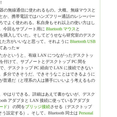
！
 は周辺機器の無線通信に使われるもの。大概、無線マウスと
とか、携帯電話ではハンズフリー通話のレシーバー
ろでよく使われる。私自身もそれ以上の使い方はし
。今回もサブノート用に
Bluetooth マウス
と
を購入していた。そしてどうせなら研究室のデスク
も使えた方がいいなと思って、それように
Bluetooth USB
てあったｗ
たかというと、有線 LAN につながったデスクトッ
tooth を付けて、サブノートとデスクトップ PC 間を
つないで、デスクトップ PC 経由で LAN に接続できない
。多分できそうだ、できそうなことはできるように
が普通だ（と理系の人は勝手にいいよう考えるもの
、やはりできる。詳細はあえて書かないが、デスク
uetooth アダプタと LAN 接続に使っているアダプタ
ード
） の間を
ブリッジ接続
させる（デスクトップ
s でそう設定する）。そして、Bluetooth 同士は
Personal