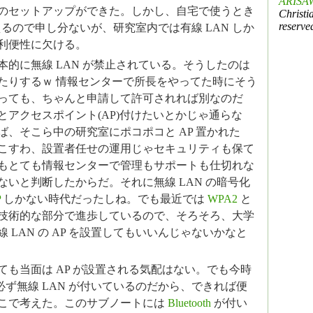
ARISAW
のセットアップができた。しかし、自宅で使うとき
Christi
reserve
るので申し分ないが、研究室内では有線 LAN しか
利便性に欠ける。
本的に無線 LAN が禁止されている。そうしたのは
たりするｗ 情報センターで所長をやってた時にそう
っても、ちゃんと申請して許可されれば別なのだ
とアクセスポイント(AP)付けたいとかじゃ通らな
ば、そこら中の研究室にポコポコと AP 置かれた
こすわ、設置者任せの運用じゃセキュリティも保て
もとても情報センターで管理もサポートも仕切れな
ないと判断したからだ。それに無線 LAN の暗号化
P
しかない時代だったしね。でも最近では
WPA2
と
技術的な部分で進歩しているので、そろそろ、大学
 LAN の AP を設置してもいいんじゃないかなと
ても当面は AP が設置される気配はない。でも今時
は必ず無線 LAN が付いているのだから、できれば便
こで考えた。このサブノートには
Bluetooth
が付い