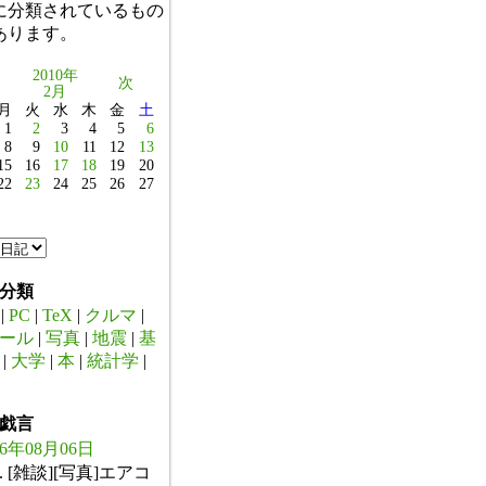
に分類されているもの
あります。
2010年
次
2月
月
火
水
木
金
土
1
2
3
4
5
6
8
9
10
11
12
13
15
16
17
18
19
20
22
23
24
25
26
27
分類
|
PC
|
TeX
|
クルマ
|
ール
|
写真
|
地震
|
基
|
大学
|
本
|
統計学
|
戯言
26年08月06日
. [雑談][写真]エアコ