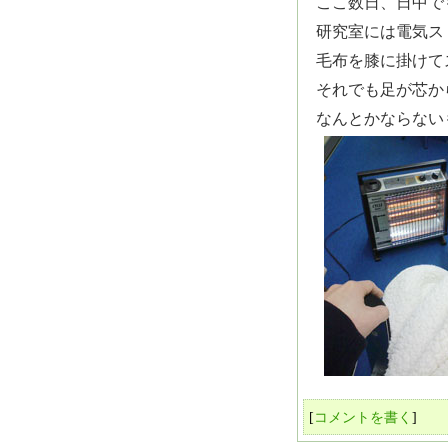
ここ数日、日中で
研究室には電気ス
毛布を膝に掛けて
それでも足が芯から
なんとかならないも
[
コメントを書く
]