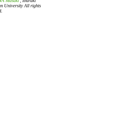
A Masaki
, Ibaraki
an University All rights
d.