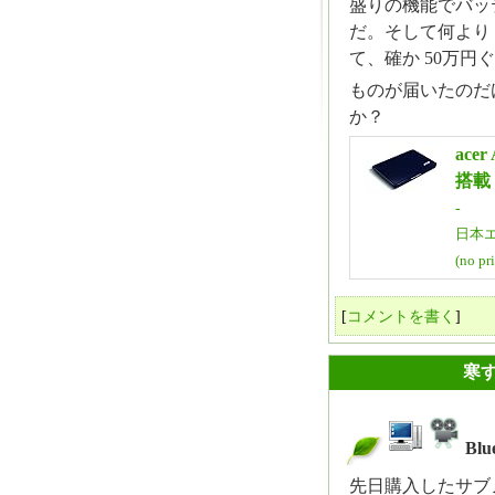
盛りの機能でバッ
だ。そして何より 5
て、確か 50万円ぐ
ものが届いたのだ
か？
acer
搭載 
-
日本
(no pr
[
コメントを書く
]
2010年02月13日
寒
Bl
_
先日購入したサブ