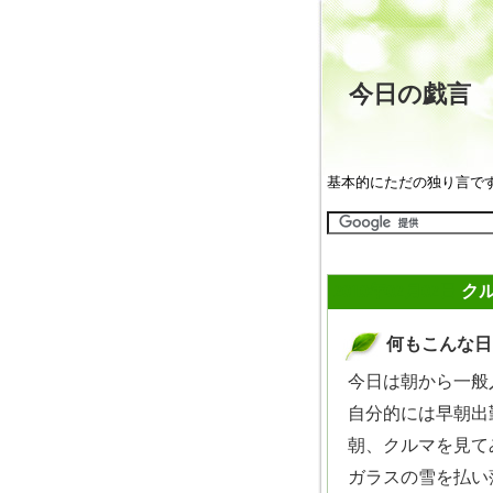
今日の戯
基本的にただの独り言で
2010年02月02日
ク
何もこんな日に
_
今日は朝から一般
自分的には早朝出
朝、クルマを見て
ガラスの雪を払い