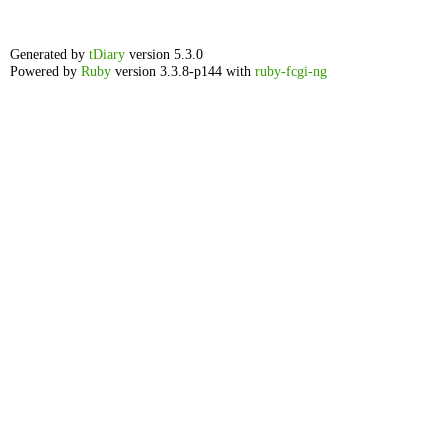
Generated by
tDiary
version 5.3.0
Powered by
Ruby
version 3.3.8-p144 with
ruby-fcgi-ng