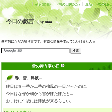
研究室 HP
«前の日(02-27)
最新
次の日(02
今日の戯言
by maa
基本的にただの独り言です。有益な情報を求めてはいけませんｗ
2010年02月28日
雪の舞う寒い日
春、雪、津波...
_
昨日は春一番か二番の強風の一日だったのに、
今日はなぜか朝から雪がぼたぼたと...
おまけに午後には津波が来るらしい。