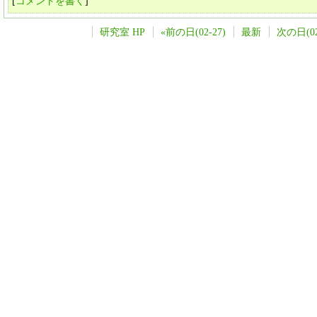
[
コメントを書く
]
研究室 HP
«前の日(02-27)
最新
次の日(02