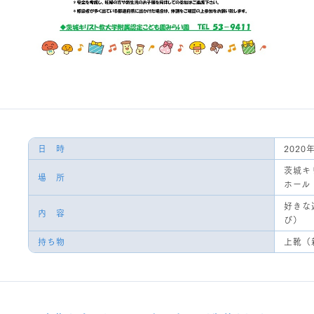
日 時
2020
茨城キ
場 所
ホール
好きな
内 容
び）
持ち物
上靴（