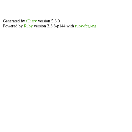
Generated by
tDiary
version 5.3.0
Powered by
Ruby
version 3.3.8-p144 with
ruby-fcgi-ng