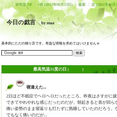
研究室 HP
«前 (2011年06月13日)
最新
次 (2011年06月
今日の戯言
by maa
基本的にただの独り言です。有益な情報を求めてはいけませんｗ
2011年06月22日
最高気温31度の日
[
長年日記
]
寝違えた...
_
2日ほど不眠症でヘロヘロだったところ、昨夜はさすがに
できてやれやれな感じだったのだが、朝起きると首が回らなか
痛い姿勢のまま寝返りも打たずに熟睡していたのだろう。
でもなく痛いのだが...