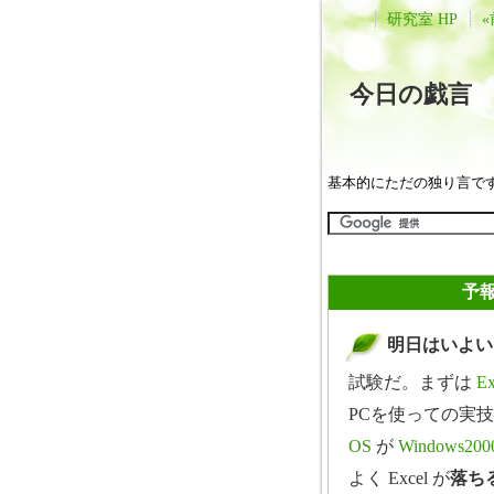
研究室 HP
«
今日の戯
基本的にただの独り言で
2008年07月22日
予報
明日はいよいよ
_
試験だ。まずは
Ex
PCを使っての実
OS
が
Windows200
よく Excel が
落ち