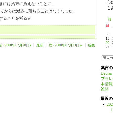
心
には始末に負えないことに...
も
てからは滅多に落ちることはなくなった。
することを祈るｗ
前
日
6
13
20
前 (2008年07月20日)
最新
次 (2008年07月23日)»
編集
27
戯言の
Debian
プラレ
本情報
雑談
最近の
20
1