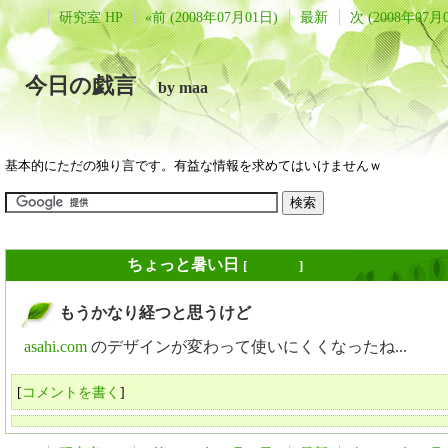
研究室 HP
«前 (2008年07月01日)
最新
次 (2008年07月
今日の戯言
by maa
基本的にただの独り言です。有益な情報を求めてはいけませんｗ
2008年07月02日
ちょっと暑い日
[
長年日記
]
もうかなり経つと思うけど
_
asahi.com
のデザインが変わって使いにくくなったね...
[
コメントを書く
]