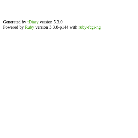
Generated by
tDiary
version 5.3.0
Powered by
Ruby
version 3.3.8-p144 with
ruby-fcgi-ng