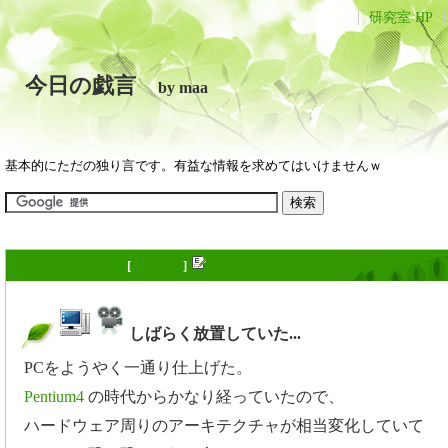
研究室 HP
今日の戯言
by maa
基本的にただの独り言です。有益な情報を求めてはいけませんｗ
2008年08月03日
[
長年日記
]
しばらく放置していた...
_
PCをようやく一通り仕上げた。
Pentium4
の時代からかなり経っていたので、
ハードウェア周りのアーキテクチャが相当変化していて