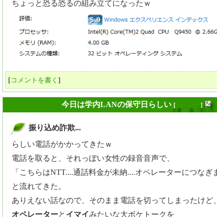
ちょっと恐る恐るの組み立てになったｗ
[
コメントを書く
]
2008年08月07日
今日は学内LANの保守日らしい
[
長年日記
]
振り込め詐欺...
_
らしい電話がかかってきたｗ
電話を取ると、それっぽい女性の録音音声で、
「こちらはNTT....通話料金が未納....オペレーターにつな
と流れてきた。
ありえない話なので、そのまま電話を切ってしまったけど
オペレーター
と
イマイ
みたいな大ボケトークを