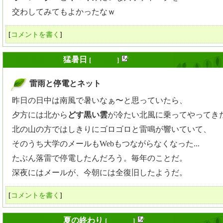
交わしてみてもよかったなｗ
[
コメントを書く
]
2008年08月15日
猛暑日
[
長年日記
]
雷雨と停電とネット
_
昨日の日中は南風で暑いなぁ〜と思っていたら、
夕方には北から
どす黒い雲
が冷たい北風に乗ってやってき
北の山の方ではしきりにゴロゴロと雷鳴が響いていて、
そのうち大学のメールもWebもつながらなくなった...
たぶん落雷で停電したんだろう。毎年のことだ。
深夜にはメールが、今朝には全復旧したようだ。
[
コメントを書く
]
2008年08月25日
夏の終わり
[
長年日記
]