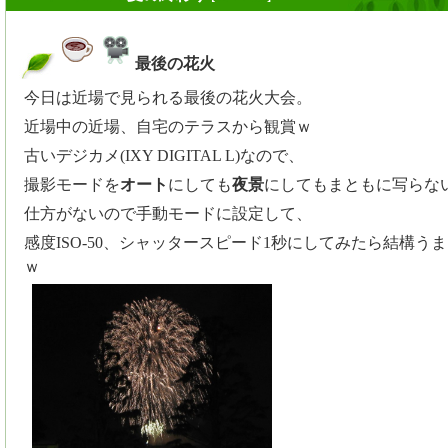
最後の花火
_
今日は近場で見られる最後の花火大会。
近場中の近場、自宅のテラスから観賞ｗ
古いデジカメ(IXY DIGITAL L)なので、
撮影モードを
オート
にしても
夜景
にしてもまともに写らない.
仕方がないので手動モードに設定して、
感度ISO-50、シャッタースピード1秒にしてみたら結構う
ｗ