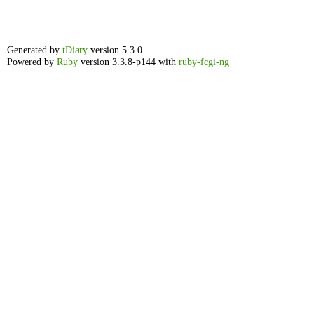
Generated by
tDiary
version 5.3.0
Powered by
Ruby
version 3.3.8-p144 with
ruby-fcgi-ng