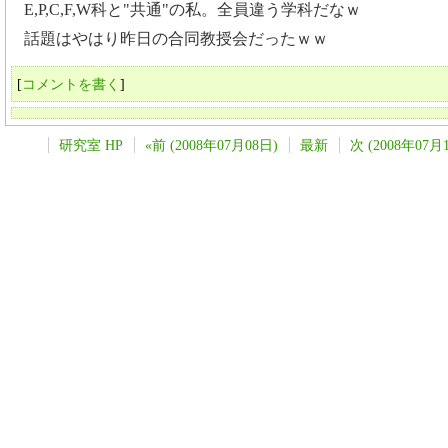
E,P,C,F,W科と"共通"の私。全員違う学科だなｗ
話題はやはり昨日の合同教授会だったｗｗ
[
コメントを書く
]
研究室 HP
«前 (2008年07月08日)
最新
次 (2008年07月