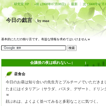
研究室 HP
«前 (2008年07月08日)
最新
次 (2008年07月
今日の戯言
by maa
基本的にただの独り言です。有益な情報を求めてはいけませんｗ
2008年07月09日
会議後の夜は眠れない...
[
長年日記
]
昼食会
_
今日のお昼は知り合いの先生方とプルチーノでいただきま
たまにはイタリアン（サラダ、パスタ、デザート、ドリン
ｗ
顔ぶれは、よくよく並べてみると多彩なことに気づく。