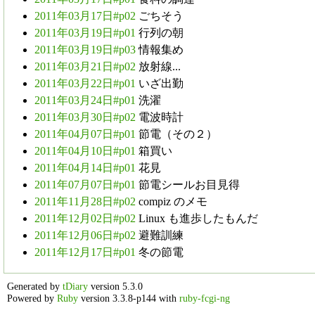
2011年03月17日#p02
ごちそう
2011年03月19日#p01
行列の朝
2011年03月19日#p03
情報集め
2011年03月21日#p02
放射線...
2011年03月22日#p01
いざ出勤
2011年03月24日#p01
洗濯
2011年03月30日#p02
電波時計
2011年04月07日#p01
節電（その２）
2011年04月10日#p01
箱買い
2011年04月14日#p01
花見
2011年07月07日#p01
節電シールお目見得
2011年11月28日#p02
compiz のメモ
2011年12月02日#p02
Linux も進歩したもんだ
2011年12月06日#p02
避難訓練
2011年12月17日#p01
冬の節電
Generated by
tDiary
version 5.3.0
Powered by
Ruby
version 3.3.8-p144 with
ruby-fcgi-ng