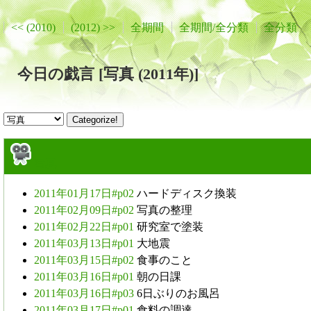
<< (2010)
(2012) >>
全期間
全期間/全分類
全分類
今日の戯言 [写真 (2011年)]
写真
2011年01月17日#p02
ハードディスク換装
2011年02月09日#p02
写真の整理
2011年02月22日#p01
研究室で塗装
2011年03月13日#p01
大地震
2011年03月15日#p02
食事のこと
2011年03月16日#p01
朝の日課
2011年03月16日#p03
6日ぶりのお風呂
2011年03月17日#p01
食料の調達