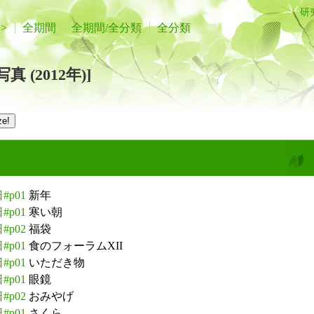
研
>>
全期間
全期間/全分類
全分類
 (2012年)]
#p01
新年
#p01
寒い朝
#p02
福袋
#p01
食のフォーラムXII
#p01
いただき物
#p01
眼鏡
#p02
おみやげ
#p01
さくら