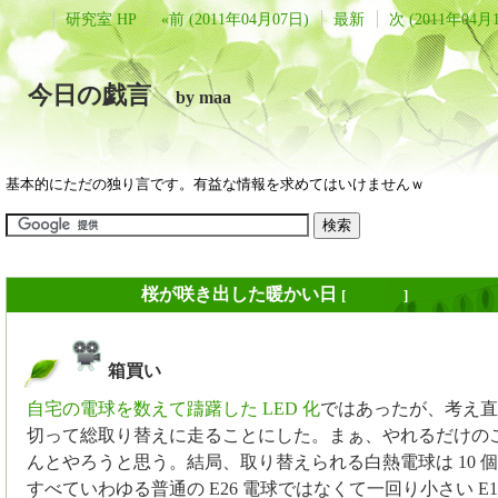
研究室 HP
«前 (2011年04月07日)
最新
次 (2011年04月
今日の戯言
by maa
基本的にただの独り言です。有益な情報を求めてはいけませんｗ
2011年04月10日
桜が咲き出した暖かい日
[
長年日記
]
箱買い
_
自宅の電球を数えて躊躇した LED 化
ではあったが、考え直
切って総取り替えに走ることにした。まぁ、やれるだけの
んとやろうと思う。結局、取り替えられる白熱電球は 10 
すべていわゆる普通の E26 電球ではなくて一回り小さい E