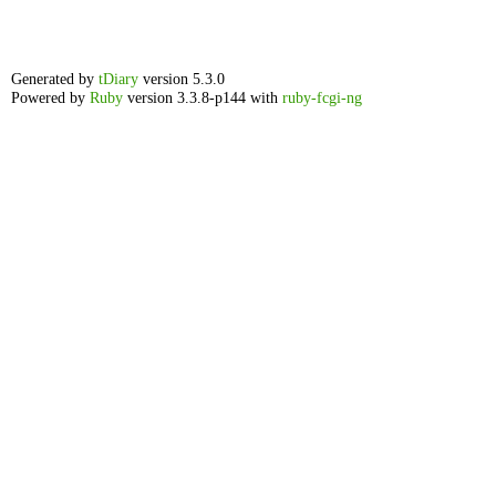
Generated by
tDiary
version 5.3.0
Powered by
Ruby
version 3.3.8-p144 with
ruby-fcgi-ng