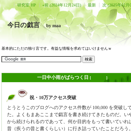
研究室 HP
«前 (2024年12月24日)
最新
次 (2025年02月
今日の戯言
by maa
基本的にただの独り言です。有益な情報を求めてはいけませんｗ
2025年01月12日
一日中小雨がぱらつく日
[
長年日記
]
祝・10万アクセス突破
_
とうとうこのブログへのアクセス件数が 100,000 を突破し
た。よくもまあここまで戯言を書き続けてきたものだ。い
から続けられるのであって、何か目的をもって書いていれ
昔（疾うの昔と書くらしい）に行き詰っていたことだろう