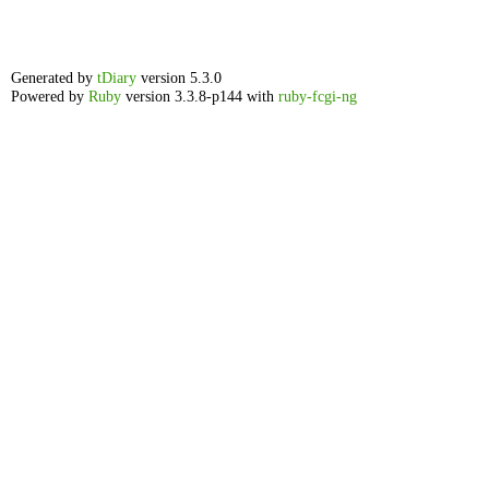
Generated by
tDiary
version 5.3.0
Powered by
Ruby
version 3.3.8-p144 with
ruby-fcgi-ng