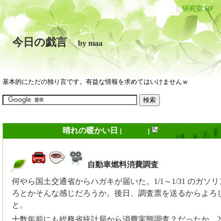
研究室 HP
今日の戯言
by maa
基本的にただの独り言です。有益な情報を求めてはいけませんｗ
2017年12月05日
晴れの暖かい日
[
長年日記
]
自動車燃料消費調査
_
何やら国土交通省からハガキが届いた。1/1～1/31 のガソ
ろとかそんな感じだろうか。後日、調査票を送るからよろ
と。
十数年前にも総務省統計局から消費実態調査？だったか、