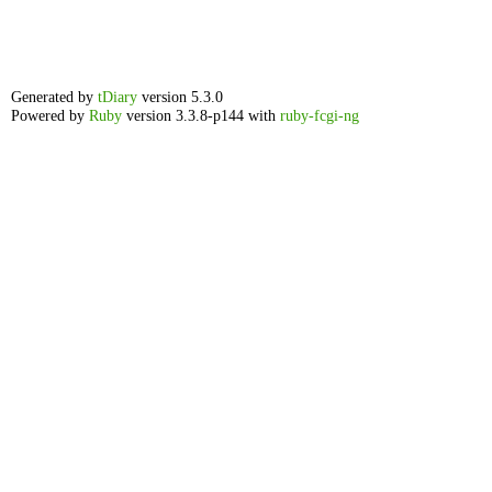
Generated by
tDiary
version 5.3.0
Powered by
Ruby
version 3.3.8-p144 with
ruby-fcgi-ng