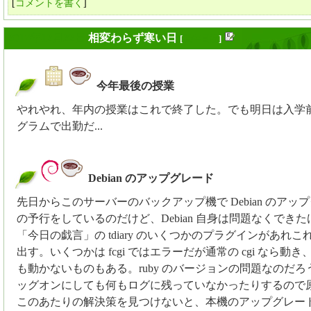
[
コメントを書く
]
2017年12月22日
相変わらず寒い日
[
長年日記
]
今年最後の授業
_
やれやれ、年内の授業はこれで終了した。でも明日は入学
グラムで出勤だ...
Debian のアップグレード
_
先日からこのサーバーのバックアップ機で Debian のアッ
の予行をしているのだけど、Debian 自身は問題なくでき
「今日の戯言」の tdiary のいくつかのプラグインがあれこ
出す。いくつかは fcgi ではエラーだが通常の cgi なら動
も動かないものもある。ruby のバージョンの問題なのだろ
ッグオンにしても何もログに残っていなかったりするので
このあたりの解決策を見つけないと、本機のアップグレー