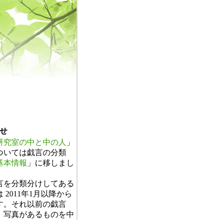
せ
研究室の中と中の人
」
ついては戯言の分類
基本情報
」に移しまし
。
言を分類分けしてある
 2011年1月以降から
す。それ以前の戯言
、写真があるものを中