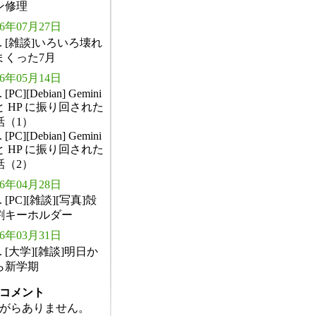
ン修理
26年07月27日
. [雑談]いろいろ壊れ
まくった7月
26年05月14日
. [PC][Debian] Gemini
と HP に振り回された
話（1）
. [PC][Debian] Gemini
と HP に振り回された
話（2）
26年04月28日
. [PC][雑談][写真]殻
割キーホルダー
26年03月31日
. [大学][雑談]明日か
ら新学期
コメント
がらありません。