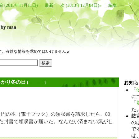
前 (2013年11月11日)
最新
次 (2013年12月04日)»
編集
言
by maa
す。有益な情報を求めてはいけませんｗ
っかり冬の日
[
長年日記
]
お知ら
「
に
「
た
た 99 円の本（電子ブック）の領収書を請求したら、80
戯
た封書で領収書が届いた。なんだか済まない気がし
のは
で
は