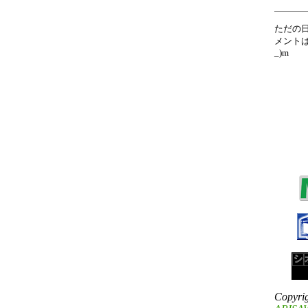
ただの
メントは
_)m
Copyri