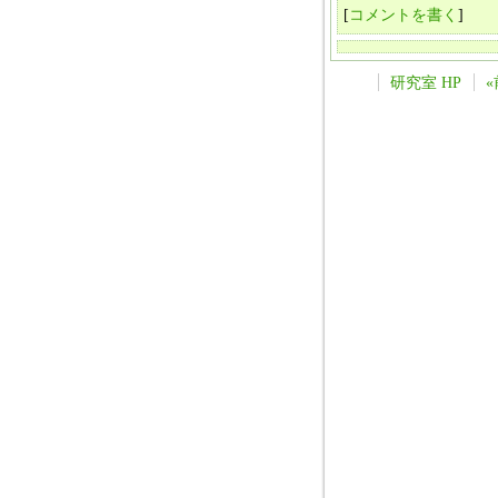
[
コメントを書く
]
研究室 HP
«