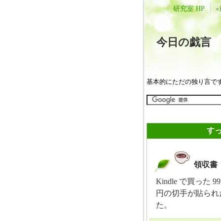
研究室 HP
«
今日の戯
基本的にただの独り言で
2013年11月14日
す
領収書
_
Kindle で買っ
円の切手が貼られ
た。