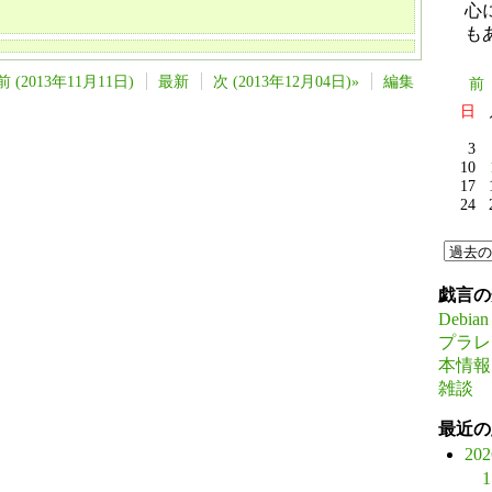
心
も
前 (2013年11月11日)
最新
次 (2013年12月04日)»
編集
前
日
3
10
17
24
戯言の
Debian
プラレ
本情報
雑談
最近の
20
1