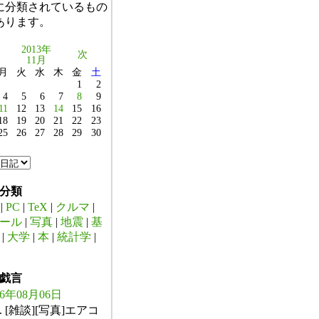
に分類されているもの
あります。
2013年
次
11月
月
火
水
木
金
土
1
2
4
5
6
7
8
9
11
12
13
14
15
16
18
19
20
21
22
23
25
26
27
28
29
30
分類
|
PC
|
TeX
|
クルマ
|
ール
|
写真
|
地震
|
基
|
大学
|
本
|
統計学
|
戯言
26年08月06日
. [雑談][写真]エアコ