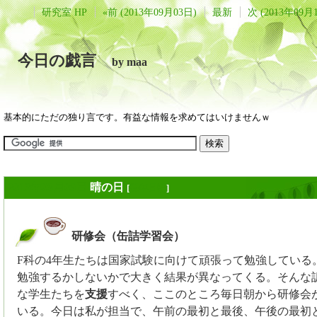
研究室 HP
«前 (2013年09月03日)
最新
次 (2013年09月
今日の戯言
by maa
基本的にただの独り言です。有益な情報を求めてはいけませんｗ
2013年09月09日
晴の日
[
長年日記
]
研修会（缶詰学習会）
_
F科の4年生たちは国家試験に向けて頑張って勉強している
勉強するかしないかで大きく結果が異なってくる。そんな
な学生たちを
支援
すべく、ここのところ毎日朝から研修会
いる。今日は私が担当で、午前の最初と最後、午後の最初