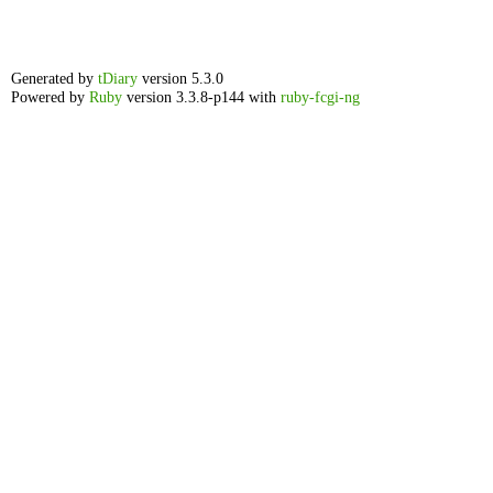
Generated by
tDiary
version 5.3.0
Powered by
Ruby
version 3.3.8-p144 with
ruby-fcgi-ng