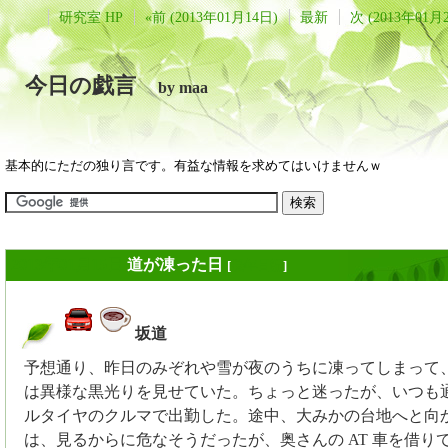
研究室 HP
«前 (2013年01月14日)
最新
次 (2013年01月
今日の戯言
by maa
基本的にただの独り言です。有益な情報を求めてはいけませんｗ
2013年01月15日
道が凍った日
[
長年日記
]
坂道
_
予想通り、昨日のみぞれや雪が夜のうちに凍ってしまって
は異様な黒光りを見せていた。ちょっと迷ったが、いつも
ルタイヤのクルマで出勤した。途中、大みかの台地へと向
は、見るからに危なそうだったが、奥さんの AT 車を借り