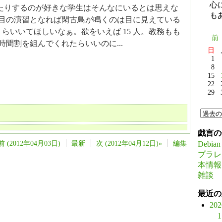
心
 使ったりするのが好きな学生はそんなにいるとは思えな
も
 限目の演習となれば閑古鳥が鳴くのは目に見えている
0 人くらいいてほしいなぁ。欲をいえば 15 人。教務もも
前
間割を組んでくれたらいいのに...
日
1
8
15
22
29
戯言の
前 (2012年04月03日)
最新
次 (2012年04月12日)»
編集
Debian
プラレ
本情報
雑談
最近の
20
1