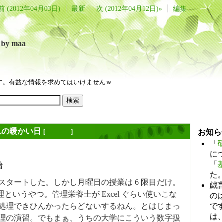
前 (2012年04月03日)
最新
次 (2012年04月12日)»
編集
言
by maa
す。有益な情報を求めてはいけませんｗ
れの暖かい日
[
長年日記
]
お知ら
「
に
「
始
た
スタートした。しかし月曜日の授業は 6 限目だけ。
戯
理というやつ。管理栄養士が Excel ぐらい使いこな
のは
で
処理できひんかったらどないするねん。とはじまっ
は
理の演習。でもまぁ、うちの大学にこういう数字扱