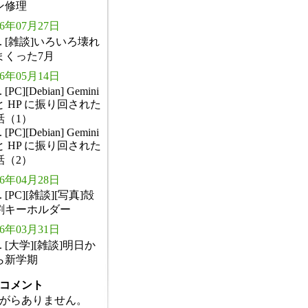
ン修理
26年07月27日
. [雑談]いろいろ壊れ
まくった7月
26年05月14日
. [PC][Debian] Gemini
と HP に振り回された
話（1）
. [PC][Debian] Gemini
と HP に振り回された
話（2）
26年04月28日
. [PC][雑談][写真]殻
割キーホルダー
26年03月31日
. [大学][雑談]明日か
ら新学期
コメント
がらありません。