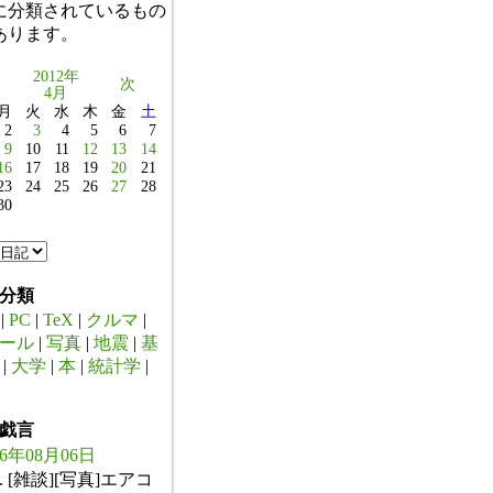
に分類されているもの
あります。
2012年
次
4月
月
火
水
木
金
土
2
3
4
5
6
7
9
10
11
12
13
14
16
17
18
19
20
21
23
24
25
26
27
28
30
分類
|
PC
|
TeX
|
クルマ
|
ール
|
写真
|
地震
|
基
|
大学
|
本
|
統計学
|
戯言
26年08月06日
. [雑談][写真]エアコ