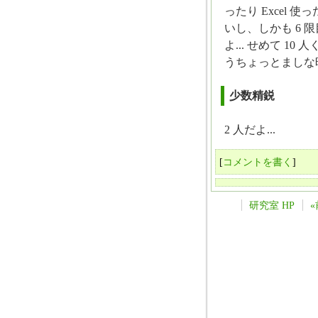
ったり Excel
いし、しかも 6
よ... せめて 1
うちょっとましな時
少数精鋭
2 人だよ...
[
コメントを書く
]
研究室 HP
«