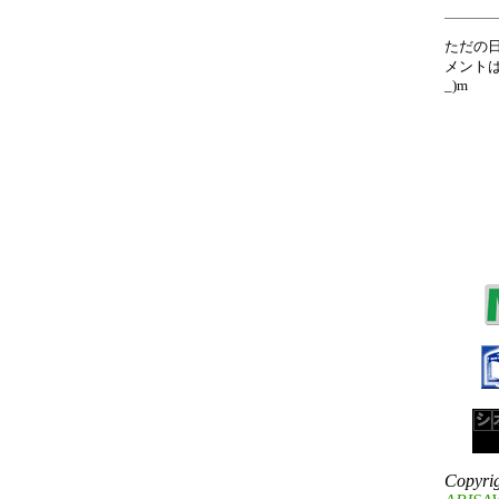
ただの
メントは
_)m
Copyri