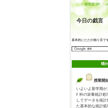
研究室 HP
«
今日の戯
基本的にただの独り言で
2012年04月09日
晴
授業開
_
いよいよ新学期が
F 科の栄養統計処
してデータを統計
た基本的な統計処