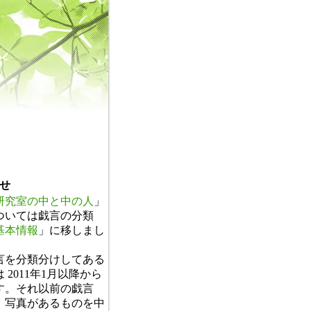
せ
研究室の中と中の人
」
ついては戯言の分類
基本情報
」に移しまし
。
言を分類分けしてある
 2011年1月以降から
す。それ以前の戯言
、写真があるものを中