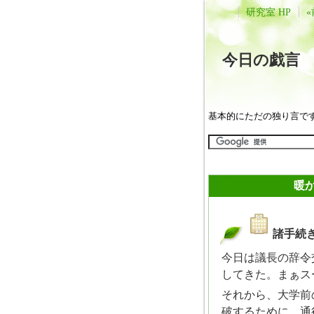
研究室 HP
«
今日の戯
基本的にただの独り言で
2012年03月30日
暖
諸手続
_
今日は議長の辞令
してきた。まぁス
それから、大学前
破するために、通