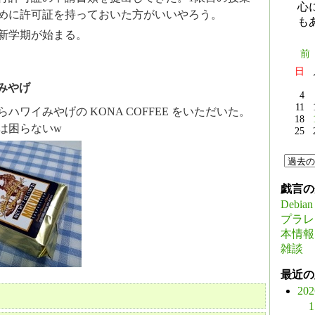
心
めに許可証を持っておいた方がいいやろう。
も
新学期が始まる。
前
日
みやげ
4
11
ハワイみやげの KONA COFFEE をいただいた。
18
は困らないw
25
戯言の
Debian
プラレ
本情報
雑談
最近の
20
1