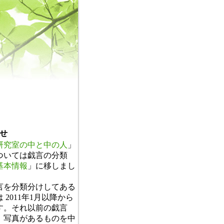
せ
研究室の中と中の人
」
ついては戯言の分類
基本情報
」に移しまし
。
言を分類分けしてある
 2011年1月以降から
す。それ以前の戯言
、写真があるものを中