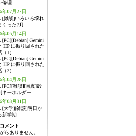
ン修理
26年07月27日
. [雑談]いろいろ壊れ
まくった7月
26年05月14日
. [PC][Debian] Gemini
と HP に振り回された
話（1）
. [PC][Debian] Gemini
と HP に振り回された
話（2）
26年04月28日
. [PC][雑談][写真]殻
割キーホルダー
26年03月31日
. [大学][雑談]明日か
ら新学期
コメント
がらありません。