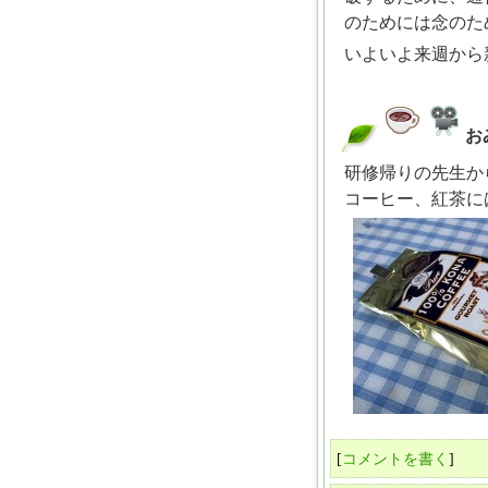
のためには念のた
いよいよ来週から
お
_
研修帰りの先生から
コーヒー、紅茶に
[
コメントを書く
]