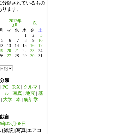
に分類されているもの
あります。
2012年
次
3月
月
火
水
木
金
土
1
2
3
5
6
7
8
9
10
12
13
14
15
16
17
19
20
21
22
23
24
26
27
28
29
30
31
分類
|
PC
|
TeX
|
クルマ
|
ール
|
写真
|
地震
|
基
|
大学
|
本
|
統計学
|
戯言
26年08月06日
. [雑談][写真]エアコ