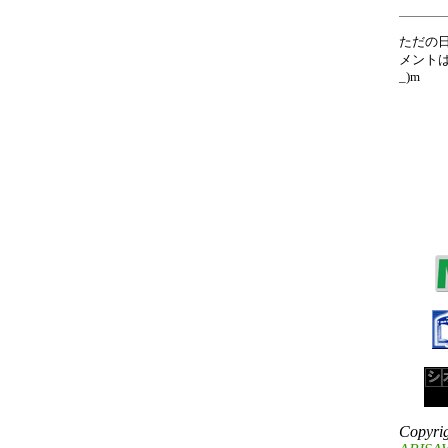
ただの
メントは
_)m
Copyri