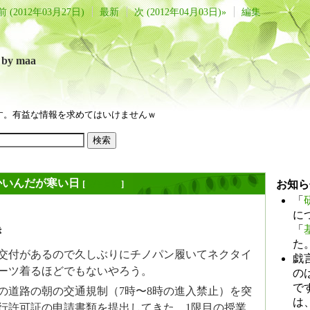
前 (2012年03月27日)
最新
次 (2012年04月03日)»
編集
言
by maa
す。有益な情報を求めてはいけませんｗ
かいんだが寒い日
[
長年日記
]
お知ら
「
に
「
き
た
交付があるので久しぶりにチノパン履いてネクタイ
戯
ーツ着るほどでもないやろう。
のは
で
の道路の朝の交通規制（7時〜8時の進入禁止）を突
は
行許可証の申請書類を提出してきた。1限目の授業