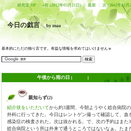
研究室 HP
«前 (2012年03月21日)
最新
次 (2012年03月
今日の戯言
by maa
基本的にただの独り言です。有益な情報を求めてはいけませんｗ
2012年03月23日
午後から雨の日
[
長年日記
]
親知らず(2)
_
紹介状をいただいて
から約3週間、今朝ようやく総合病院
外科に行ってきた。今日はレントゲン撮って確認して、血
感染症の検査された。次は抜かれる。で、次の予約はまた3週
総合病院という所は外来で通うところではないなぁ。たま