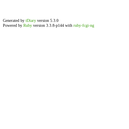
Generated by
tDiary
version 5.3.0
Powered by
Ruby
version 3.3.8-p144 with
ruby-fcgi-ng