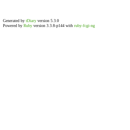
Generated by
tDiary
version 5.3.0
Powered by
Ruby
version 3.3.8-p144 with
ruby-fcgi-ng