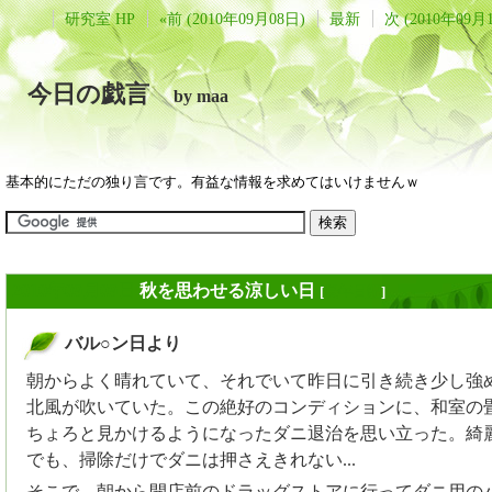
研究室 HP
«前 (2010年09月08日)
最新
次 (2010年09月
今日の戯言
by maa
基本的にただの独り言です。有益な情報を求めてはいけませんｗ
2010年09月09日
秋を思わせる涼しい日
[
長年日記
]
バル○ン日より
_
朝からよく晴れていて、それでいて昨日に引き続き少し強
北風が吹いていた。この絶好のコンディションに、和室の
ちょろと見かけるようになったダニ退治を思い立った。綺
でも、掃除だけでダニは押さえきれない...
そこで、朝から開店前のドラッグストアに行ってダニ用の