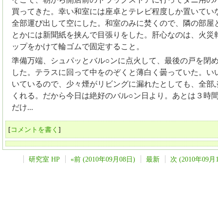
買ってきた。幸い和室には座卓とテレビ程度しか置いてい
全部運び出して空にした。和室のみに焚くので、隣の部屋
とかには新聞紙を挟んで目張りをした。肝心なのは、火災
ップをかけて輪ゴムで固定すること。
準備万端、シュパッとバル○ンに点火して、最後の戸を閉
した。テラスに回って中をのぞくと薄白く曇っていた。い
いているので、少々煙がリビングに漏れたとしても、全部
くれる。だから今日は絶好のバル○ン日より。あとは３時
だけ...
[
コメントを書く
]
研究室 HP
«前 (2010年09月08日)
最新
次 (2010年09月