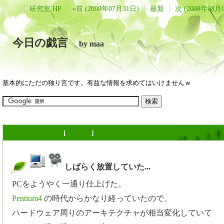
研究室 HP
«前 (2008年07月31日)
最新
次 (2008年08月
今日の戯言
by maa
基本的にただの独り言です。有益な情報を求めてはいけませんｗ
2008年08月03日
[
長年日記
]
しばらく放置していた...
_
PCをようやく一通り仕上げた。
Pentium4
の時代からかなり経っていたので、
ハードウェア周りのアーキテクチャが相当変化していて