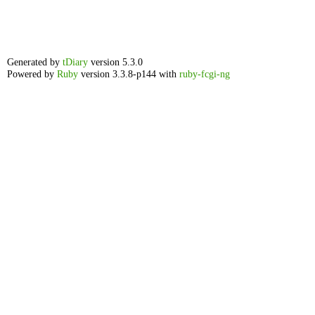
Generated by
tDiary
version 5.3.0
Powered by
Ruby
version 3.3.8-p144 with
ruby-fcgi-ng