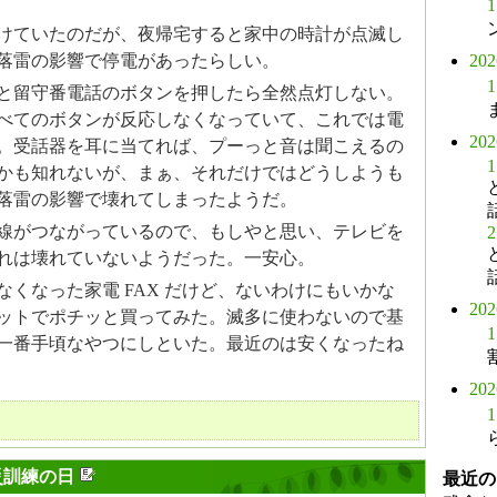
1
けていたのだが、夜帰宅すると家中の時計が点滅し
落雷の影響で停電があったらしい。
20
1
と留守番電話のボタンを押したら全然点灯しない。
べてのボタンが反応しなくなっていて、これでは電
20
。受話器を耳に当てれば、プーっと音は聞こえるの
1
かも知れないが、まぁ、それだけではどうしようも
落雷の影響で壊れてしまったようだ。
線がつながっているので、もしやと思い、テレビを
2
れは壊れていないようだった。一安心。
なくなった家電 FAX だけど、ないわけにもいかな
20
ットでポチッと買ってみた。滅多に使わないので基
1
一番手頃なやつにしといた。最近のは安くなったね
20
1
災訓練の日
最近の