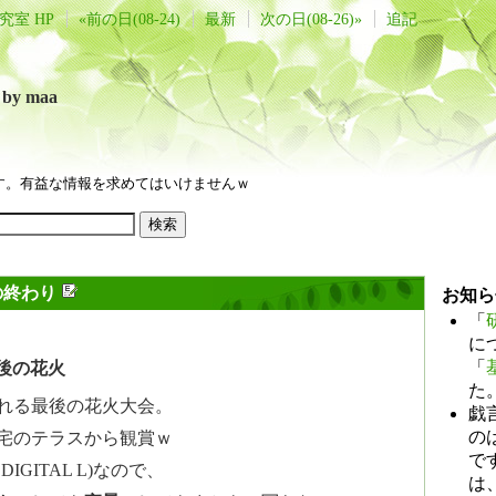
究室 HP
«前の日(08-24)
最新
次の日(08-26)»
追記
言
by maa
す。有益な情報を求めてはいけませんｗ
の終わり
お知ら
「
に
「
後の花火
た
れる最後の花火大会。
戯
のは
宅のテラスから観賞ｗ
で
DIGITAL L)なので、
は