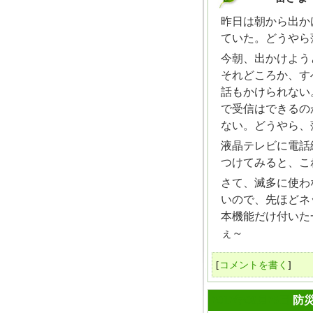
_
昨日は朝から出か
ていた。どうやら
今朝、出かけよう
それどころか、す
話もかけられない
で受信はできるの
ない。どうやら、
液晶テレビに電話
つけてみると、こ
さて、滅多に使わ
いので、先ほどネ
本機能だけ付いた
ぇ～
[
コメントを書く
]
2012年08月25日
防