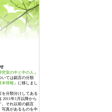
せ
研究室の中と中の人
」
ついては戯言の分類
基本情報
」に移しまし
。
言を分類分けしてある
 2011年1月以降から
す。それ以前の戯言
、写真があるものを中