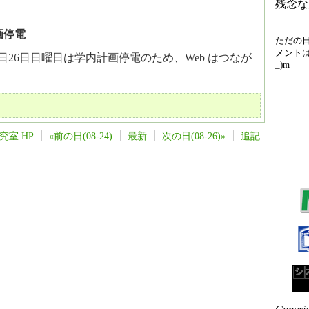
残念な
画停電
ただの
メントは
26日日曜日は学内計画停電のため、Web はつなが
_)m
究室 HP
«前の日(08-24)
最新
次の日(08-26)»
追記