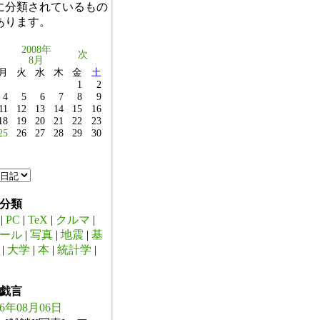
に分類されているもの
あります。
2008年
次
8月
月
火
水
木
金
土
1
2
4
5
6
7
8
9
11
12
13
14
15
16
18
19
20
21
22
23
25
26
27
28
29
30
分類
|
PC
|
TeX
|
クルマ
|
ール
|
写真
|
地震
|
基
|
大学
|
本
|
統計学
|
戯言
26年08月06日