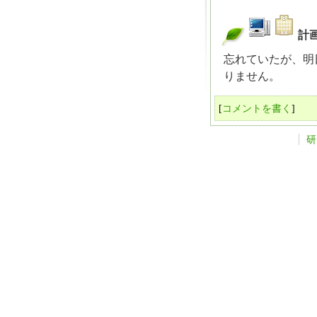
計
_
忘れていたが、明日
りません。
[
コメントを書く
]
研