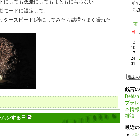
ト
にしても
夜景
にしてもまともに写らない...
心
も
動モードに設定して、
シャッタースピード1秒にしてみたら結構うまく撮れた
前
日
3
10
17
24
31
戯言の
Debian
プラレ
本情報
雑談
シムシする日
最近の
20