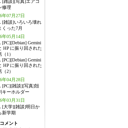
. [雑談][写真]エアコ
ン修理
26年07月27日
. [雑談]いろいろ壊れ
まくった7月
26年05月14日
. [PC][Debian] Gemini
と HP に振り回された
話（1）
. [PC][Debian] Gemini
と HP に振り回された
話（2）
26年04月28日
. [PC][雑談][写真]殻
割キーホルダー
26年03月31日
. [大学][雑談]明日か
ら新学期
コメント