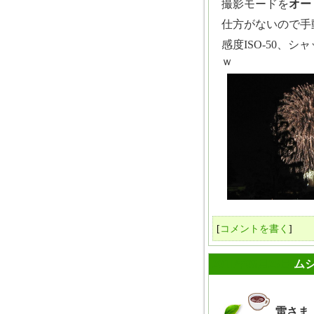
撮影モードを
オー
仕方がないので手
感度ISO-50、
ｗ
[
コメントを書く
]
2011年08月25日
ム
雷さま