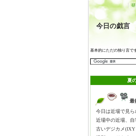
研
今日の戯
基本的にただの独り言で
2008年08月25日
夏
最
_
今日は近場で見ら
近場中の近場、自
古いデジカメ(IXY 