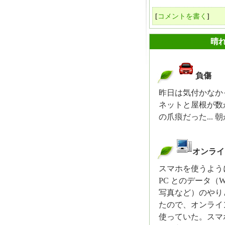
[
コメントを書く
]
2012年05月07日
晴
負傷
_
昨日は気付かなか
ネットと屋根が数
の爪痕だった... 
オンライ
_
スマホを使うよう
PC とのデータ（Wor
写真など）のやり
たので、オンライ
使っていた。スマ