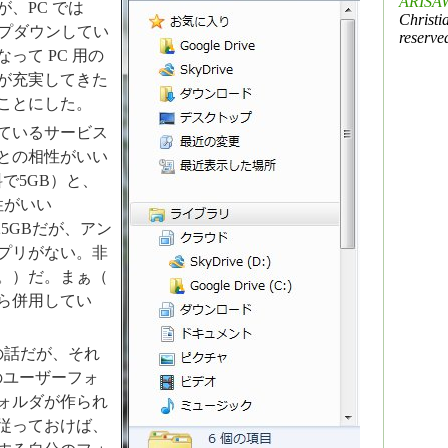
ARISAW
、PC では
Christi
ップダウンしてい
reserve
って PC 用の
が充実してきた
ことにした。
ているサービス
との相性がいい
で5GB）と、
相性がいい
5GBだが、アン
プリがない。非
。）だ。まぁ（
ら併用してい
の話だが、それ
ブのユーザーフォ
ォルダが作られ
従っておけば、