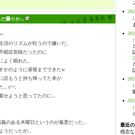
20
1
だ曇りか...
.
20
1
生活のリズムが狂うので嫌いだ。
不眠症気味だったのに
2
によく眠れた。
すかのように昼寝までできたw
に読もうと持ち帰ってた本が
20
1
 (^^;
せようと思ってたのに...
20
1
義のある木曜日というのが最悪だった...
最近の
うだったが...
残念な