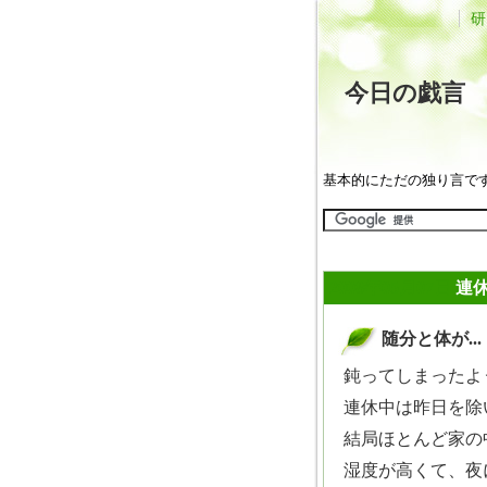
研
今日の戯
基本的にただの独り言で
2008年05月07日
連休
随分と体が...
_
鈍ってしまったよ
連休中は昨日を除
結局ほとんど家の
湿度が高くて、夜