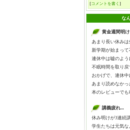
[
コメントを書く
]
2009年05月07日
なん
黄金週間明け..
_
あまり長い休みは
新学期が始まって
連休中は嘘のよう
不眠時間を取り戻
おかげで、連休中
あまり読めなかった...
本のレビューでも載
講義疲れ...
_
休み明けが3連続講
学生たちは元気なよ