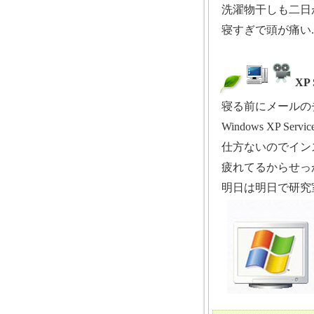
洗濯物干しも二日が
寝すぎで頭が痛い..
XP
_
寝る前にメールの
Windows XP Se
仕方ないのでインス
疲れてるからせっか
明日は明日で研究室