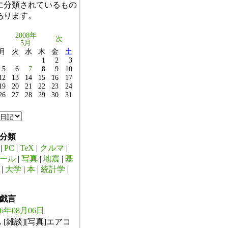
に分類されているもの
あります。
2008年
次
5月
月
火
水
木
金
土
1
2
3
5
6
7
8
9
10
12
13
14
15
16
17
19
20
21
22
23
24
26
27
28
29
30
31
分類
|
PC
|
TeX
|
クルマ
|
ール
|
写真
|
地震
|
基
|
大学
|
本
|
統計学
|
戯言
26年08月06日
. [雑談][写真]エアコ