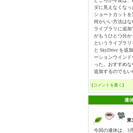
ところが今度は、D:
ダに見えなくなった
ショートカットを
何かいい方法はな
ライブラリに追加
がもうひとつ分か
というライブラリを新
と SkyDriv
ーションウインド
った。おすすめな
追加するのでもい
[
コメントを書く
]
2013年05月07日
連
東
_
今回の連休は、3