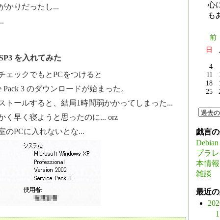
心
かりだったし...
も
.
前
日
 SP3 を入れてみた
4
チェックでもとPCをつけると
11
18
rvice Pack 3 のダウンロードが始まった。
25
トールすると、結局1時間弱かかってしまった...
く早く寝ようと思ったのに... orz
のPCに入れないとな...
戯言の
Debian
プラレ
本情報
雑談
最近の
20
1