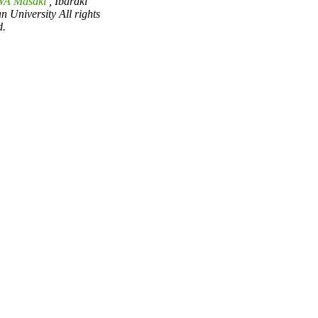
A Masaki
, Ibaraki
an University All rights
d.