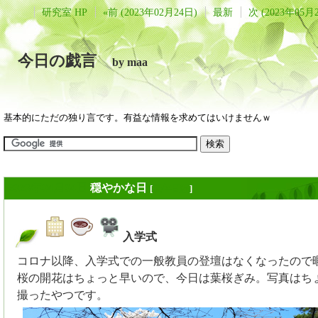
研究室 HP
«前 (2023年02月24日)
最新
次 (2023年05月
今日の戯言
by maa
基本的にただの独り言です。有益な情報を求めてはいけませんｗ
2023年04月04日
穏やかな日
[
長年日記
]
入学式
_
コロナ以降、入学式での一般教員の登壇はなくなったので
桜の開花はちょっと早いので、今日は葉桜ぎみ。写真はち
撮ったやつです。