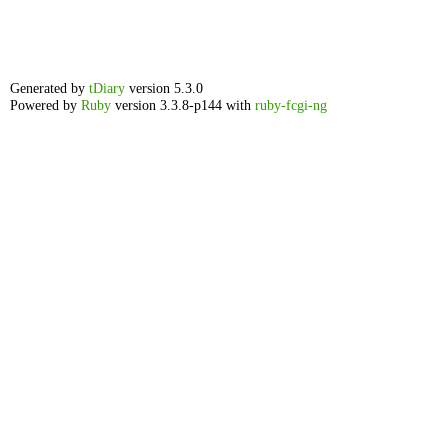
Generated by
tDiary
version 5.3.0
Powered by
Ruby
version 3.3.8-p144 with
ruby-fcgi-ng