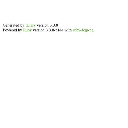
Generated by
tDiary
version 5.3.0
Powered by
Ruby
version 3.3.8-p144 with
ruby-fcgi-ng