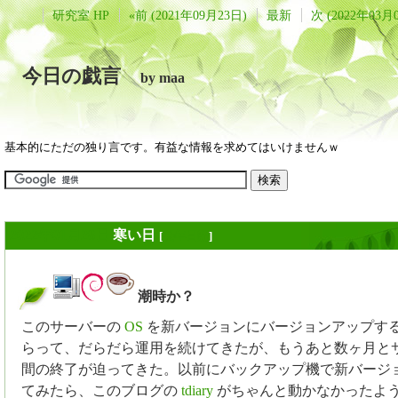
研究室 HP
«前 (2021年09月23日)
最新
次 (2022年03月
今日の戯言
by maa
基本的にただの独り言です。有益な情報を求めてはいけませんｗ
2022年01月28日
寒い日
[
長年日記
]
潮時か？
_
このサーバーの
OS
を新バージョンにバージョンアップす
らって、だらだら運用を続けてきたが、もうあと数ヶ月と
間の終了が迫ってきた。以前にバックアップ機で新バージ
てみたら、このブログの
tdiary
がちゃんと動かなかったよ