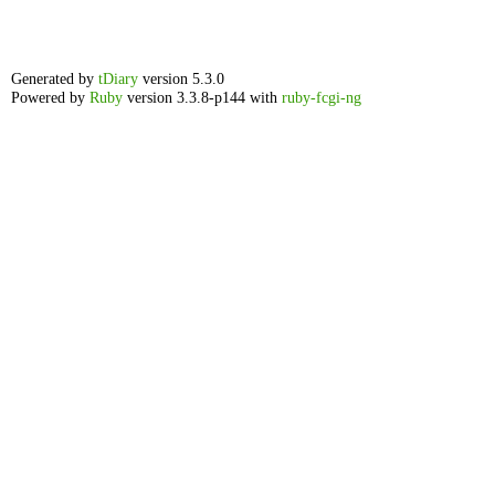
Generated by
tDiary
version 5.3.0
Powered by
Ruby
version 3.3.8-p144 with
ruby-fcgi-ng