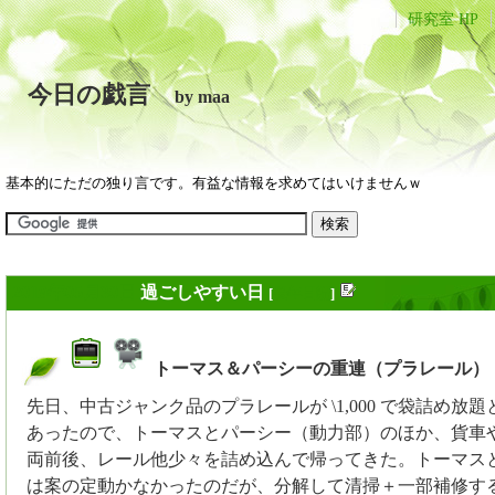
研究室 HP
今日の戯言
by maa
基本的にただの独り言です。有益な情報を求めてはいけませんｗ
2019年05月30日
過ごしやすい日
[
長年日記
]
トーマス＆パーシーの重連（プラレール）
_
先日、中古ジャンク品のプラレールが \1,000 で袋詰め放
あったので、トーマスとパーシー（動力部）のほか、貨車や
両前後、レール他少々を詰め込んで帰ってきた。トーマス
は案の定動かなかったのだが、分解して清掃＋一部補修す