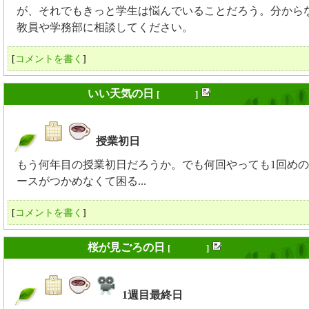
が、それでもきっと学生は悩んでいることだろう。分から
教員や学務部に相談してください。
[
コメントを書く
]
2017年04月10日
いい天気の日
[
長年日記
]
授業初日
_
もう何年目の授業初日だろうか。でも何回やっても1回め
ースがつかめなくて困る...
[
コメントを書く
]
2017年04月14日
桜が見ごろの日
[
長年日記
]
1週目最終日
_