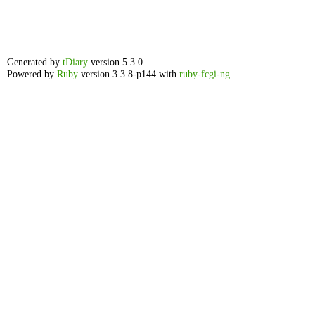
Generated by
tDiary
version 5.3.0
Powered by
Ruby
version 3.3.8-p144 with
ruby-fcgi-ng