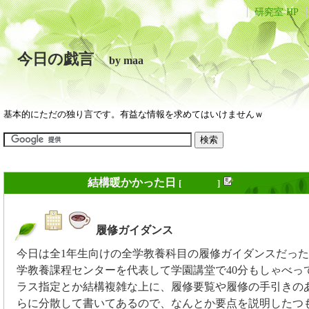
研究室 HP
今日の戯言
by maa
基本的にただの独り言です。有益な情報を求めてはいけませんｗ
2017年04月04日
結構暖かかった日
[
長年日記
]
履修ガイダンス
_
今日は全1年生向けの全学教養科目の履修ガイダンスだっ
学教養課程センターを代表して学園講堂で40分もしゃべっ
ラス指定とか結構複雑な上に、履修要覧や履修の手引きの
らに分散して書いてあるので、なんとか要点を説明したつ