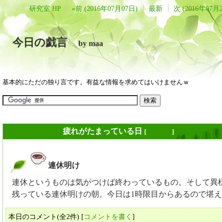
研究室 HP
«前 (2016年07月07日)
最新
次 (2016年07月
今日の戯言
by maa
基本的にただの独り言です。有益な情報を求めてはいけませんｗ
2016年07月19日
疲れがたまっている日
[
長年日記
]
連休明け
_
連休というものは気がつけば終わっているもの。そして異
残っている連休明けの朝。今日は1時限目からあるので堪
本日のコメント(全2件) [
コメントを書く
]