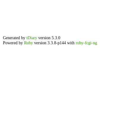
Generated by
tDiary
version 5.3.0
Powered by
Ruby
version 3.3.8-p144 with
ruby-fcgi-ng